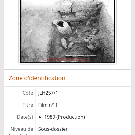
Film n° 14
Film n° 15
Film n° 16
Film n° 17
Film n° 18
Diapositives
Rapports de fouilles
Préparation de publications
Documentation cartographique
Exposition "Délégation archéologique française en Irak 1977-1987, 10 ans d'activité"
Zone d'identification
Correspondance scientifique
Cote
JLH257/1
Titre
Film n° 1
Date(s)
1989 (Production)
Niveau de
Sous-dossier