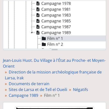
Campagne 1978
Campagne 1981
Campagne 1983
Campagne 1985
Campagne 1987
Campagne 1989
Film n° 1
Film n° 2
Film n° 3
Film n° 4
Jean-Louis Huot. Du Village à l'État au Proche- et Moyen-
Film n° 5
Orient
Film n° 6
Direction de la mission archéologique française de
Film n° 7
Larsa, Irak
Film n° 8
Documents de terrain
Film n° 9
Sites de Larsa et de Tell el Oueili
Négatifs
Film n° 10
Campagne 1989
Film n° 1
Film n° 11
Film n° 12
Film n° 13