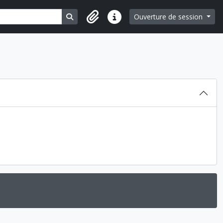
Search in browse page
Ouverture de session
Liens rapides