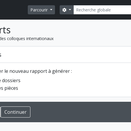
Rechercher
Search options
Parcourir
rts
 des colloques internationaux
s
er le nouveau rapport à générer :
e dossiers
es pièces