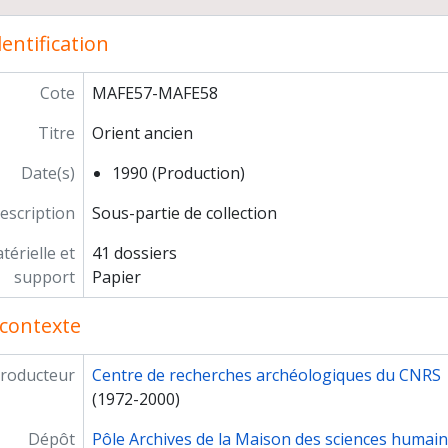
Archéométrie
entification
mmission 1992
mmission 1993
mmission 1994
Cote
MAFE57-MAFE58
mmission 1995
Titre
Orient ancien
mmission 1996
mmission 1997
Date(s)
1990 (Production)
mmission 1998
mmission 1999
escription
Sous-partie de collection
mmission 2000
érielle et
41 dossiers
mmission 2001
support
Papier
mmission 2002
mmission 2003
contexte
mmission 2004
mmission 2005
roducteur
Centre de recherches archéologiques du CNRS
mmission 2006
(1972-2000)
mmission 2007
Dépôt
Pôle Archives de la Maison des sciences humai