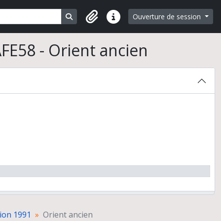
Search in browse page
Ouverture de session
Liens rapides
FE58 - Orient ancien
ion 1991
Orient ancien