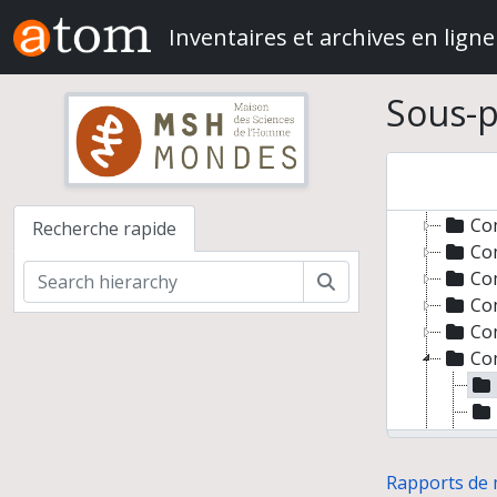
Skip to main content
Inventaires et archives en ligne
Rappor
Ra
Sous-p
Co
Co
Co
Co
Co
Recherche rapide
Co
Co
Rechercher
Co
Co
Co
Rapports de 