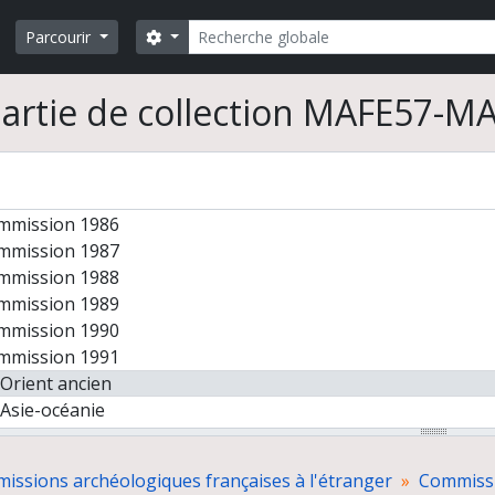
Rechercher
Search options
Parcourir
ts de missions archéologiques françaises à l'étranger
pports sans demande de subvention
artie de collection MAFE57-MA
mmission 1982, Afrique
mmission 1983
mmission 1984
mmission 1985
mmission 1986
mmission 1987
mmission 1988
mmission 1989
mmission 1990
mmission 1991
Orient ancien
Asie-océanie
Afrique-Arabie
Europe-Maghreb
missions archéologiques françaises à l'étranger
Commiss
Amérique