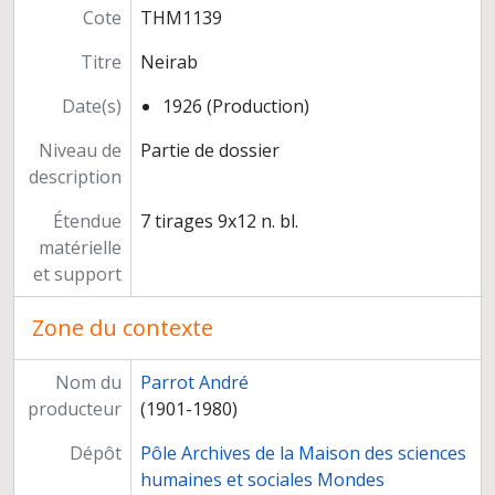
André Parrot, personnes et voyages
Cote
THM1139
Mari, départ de la mission
"Lion. Alep"
Titre
Neirab
Doubles des tirages
Date(s)
1926 (Production)
Albums photographiques
Dossiers photographiques
Niveau de
Partie de dossier
Diapositives
description
Répertoires des photographies
Fiches objets
Étendue
7 tirages 9x12 n. bl.
Fichier des tombes
matérielle
Rapports de fouilles de la 7e campagne à la 19e campagne, premiers articles et premières communications
et support
Préparation de publications
Exposition "Les archives royales de Mari", musée du Louvre, Paris
Zone du contexte
Documentation
Films sur Larsa et Tello
Nom du
Parrot André
Direction de Jean-Claude Margueron
producteur
(1901-1980)
Dépôt
Pôle Archives de la Maison des sciences
humaines et sociales Mondes