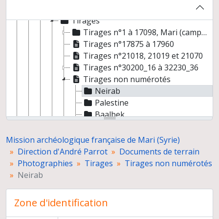
Mari, plaques de verre et négatifs 20000 à 20089
Tirages
Tirages n°1 à 17098, Mari (campagne 1 à 21) et autres lieux
Tirages n°17875 à 17960
Tirages n°21018, 21019 et 21070
Tirages n°30200_16 à 32230_36
Tirages non numérotés
Neirab
Palestine
Baalbek
Byblos
Larsa
Mission archéologique française de Mari (Syrie)
Mari, Médaïn, sur le Champollion
Direction d'André Parrot
Documents de terrain
Tello
Photographies
Tirages
Tirages non numérotés
Divers
Neirab
Guerre
Mari
Zone d'identification
Mésoamérique