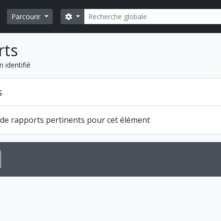
Rechercher
Search options
Parcourir
rts
 identifié
s
s de rapports pertinents pour cet élément