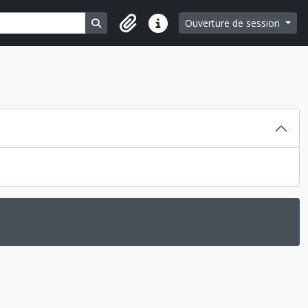
Search in browse page
Ouverture de session
Liens rapides