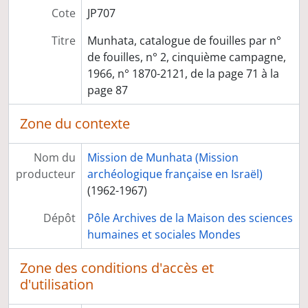
Participation à des instances
Cote
JP707
Titre et travaux
Titre
Munhata, catalogue de fouilles par n°
de fouilles, n° 2, cinquième campagne,
1966, n° 1870-2121, de la page 71 à la
page 87
Zone du contexte
Nom du
Mission de Munhata (Mission
producteur
archéologique française en Israël)
(1962-1967)
Dépôt
Pôle Archives de la Maison des sciences
humaines et sociales Mondes
Zone des conditions d'accès et
d'utilisation