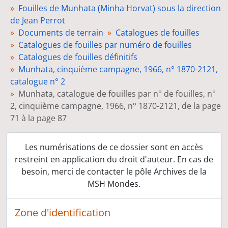
Dessins d'objets
Fouilles de Munhata (Minha Horvat) sous la direction
Fiches d'objets
de Jean Perrot
Négatifs et planches-contacts
Documents de terrain
Catalogues de fouilles
Tirages photographiques
Catalogues de fouilles par numéro de fouilles
Diapositives
Catalogues de fouilles définitifs
Films
Munhata, cinquième campagne, 1966, n° 1870-2121,
Rapports de fouilles
catalogue n° 2
Organisation et gestion de la mission
Munhata, catalogue de fouilles par n° de fouilles, n°
Dossiers d'étude
2, cinquième campagne, 1966, n° 1870-2121, de la page
Préparation de publications
71 à la page 87
Presse
Co-direction des fouilles de Ben Shemen
Les numérisations de ce dossier sont en accès
Reprise des fouilles de Munhata, sous la direction de Catherine Commenge
restreint en application du droit d'auteur. En cas de
Délégation archéologique française en Iran
besoin, merci de contacter le pôle Archives de la
Direction de la revue Paléorient
MSH Mondes.
Congrès et conférences
Publications
Médiation scientifique
Zone d'identification
Relations scientifiques