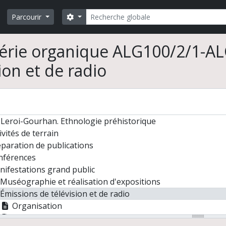
Rechercher
Search options
Parcourir
érie organique ALG100/2/1-AL
ion et de radio
Leroi-Gourhan. Ethnologie préhistorique
ivités de terrain
paration de publications
nférences
ifestations grand public
Muséographie et réalisation d'expositions
Émissions de télévision et de radio
Organisation
Conférences radio d'André Leroi-Gourhan