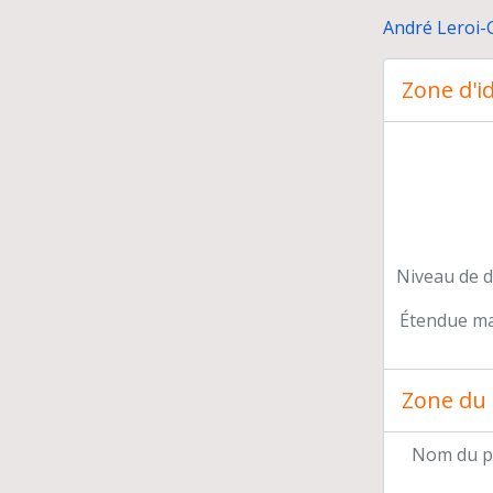
André Leroi-
Zone d'id
Re
Co
En
Do
Par
Car
Niveau de d
Étendue mat
Zone du 
Nom du p