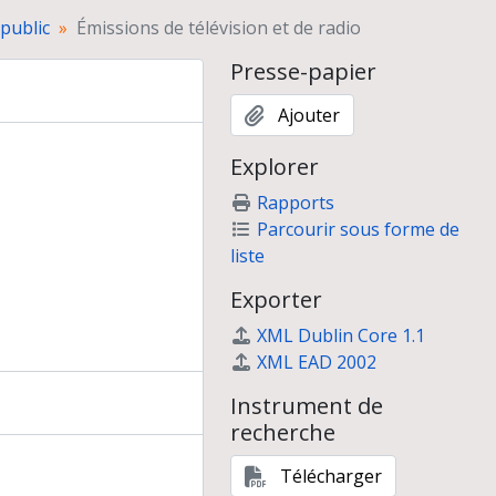
n
public
Émissions de télévision et de radio
 André Leroi-Gourhan
Temps, n° 108)
Presse-papier
Ajouter
Explorer
Rapports
Parcourir sous forme de
liste
Exporter
XML Dublin Core 1.1
XML EAD 2002
Instrument de
recherche
Télécharger