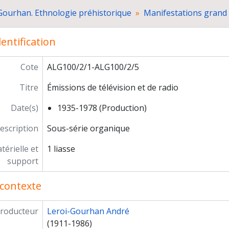
Emissions de télévision avec ou sur André Leroi-Gourha
Gourhan. Ethnologie préhistorique
Manifestations grand 
Documentaires télévisés réalisés en collaboration avec
"Pr. Leroi-Gourhan parle" (Collection Français de Notre 
entification
vue de presse
rrespondance
seignement et formation
Cote
ALG100/2/1-ALG100/2/5
cumentation
Titre
Émissions de télévision et de radio
ticipation à des instances
rière
Date(s)
1935-1978 (Production)
escription
Sous-série organique
érielle et
1 liasse
support
contexte
roducteur
Leroi-Gourhan André
(1911-1986)