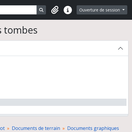
Search in browse page
Ouverture de session
Liens rapides
s tombes
rot
Documents de terrain
Documents graphiques