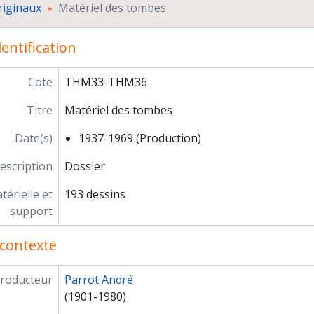
riginaux
Matériel des tombes
Dessins de Jean Lauffray
Tirages des dessins
entification
Peintures et mobiliers décorés
Inventaires
Photographies
Cote
THM33-THM36
Fiches objets
Titre
Matériel des tombes
Fichier des tombes
Rapports de fouilles de la 7e campagne à la 19e campagne,
Date(s)
1937-1969 (Production)
Préparation de publications
Exposition "Les archives royales de Mari", musée du Louvre,
escription
Dossier
Documentation
érielle et
193 dessins
Films sur Larsa et Tello
support
rection de Jean-Claude Margueron
contexte
roducteur
Parrot André
(1901-1980)