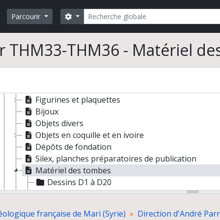
Journal de fouilles
Rechercher
Search options
Parcourir
Documents graphiques
Dessins originaux
Architecture
r THM33-THM36 - Matériel de
Céramique
Sculpture
Objets en métal
Glyptique
Figurines et plaquettes
Bijoux
Objets divers
Objets en coquille et en ivoire
Dépôts de fondation
Silex, planches préparatoires de publication
Matériel des tombes
Dessins D1 à D20
Dessins D21 à D40
Dessins D41 à D73
ologique française de Mari (Syrie)
Direction d'André Par
Dessins non répertoriés