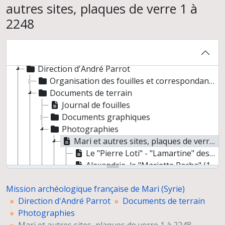
autres sites, plaques de verre 1 à
2248
Mission archéologique française de Mari (Syrie)
Direction d'André Parrot
Organisation des fouilles et correspondance
Documents de terrain
Journal de fouilles
Documents graphiques
Photographies
Mari et autres sites, plaques de verre 1 à 2248
Le "Pierre Loti" - "Lamartine" des Messageries, plaque de verre 1
Alexandrie, le "Mariette Pacha" (16 juillet 1927), plaque de verre 2
Syrie, plaque de verre 2
Mission archéologique française de Mari (Syrie)
Le Lotus à Smyrne (octobre 1928), plaque de verre 3
Direction d'André Parrot
Documents de terrain
A bord de l'Angkor (20 juillet 1927), plaque de verre 4
Photographies
Le Lotus, sur le pont… Plaque de verre 5