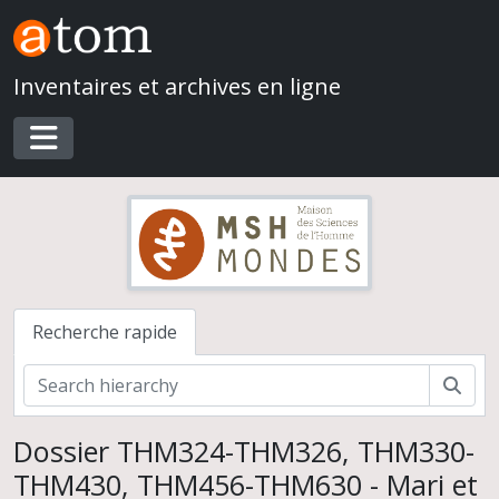
Skip to main content
Inventaires et archives en ligne
Toggle navigation
Recherche rapide
Rech
Dossier THM324-THM326, THM330-
THM430, THM456-THM630 - Mari et