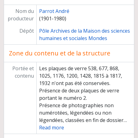
Assouan, plaques de verre 114-119
Philae, plaques de verre 120-126
Nom du
Parrot André
Syrie-Palestine, carte, plaques de verre 127-127 bis
producteur
(1901-1980)
Beyrouth, plaques de verre 128-136
Dépôt
Pôle Archives de la Maison des sciences
Saida, plaques de verre 137-156
humaines et sociales Mondes
Tyr, plaques de verre 157-159
Nakoura, frontière anglaise, plaque de verre 160
Zone du contenu et de la structure
Saint-Jean-d'Acre, plaques de verre 161-167
Le Carmel, plaques de verre 168-170
Portée et
Les plaques de verre 538, 677, 868,
Jaffa, plaques de verre 171-171 bis
contenu
1025, 1176, 1200, 1428, 1815 à 1817,
Nahr el Kelb, plaques de verre 172-175
1932 n'ont pas été conservées.
Djounieh, plaques de verre 176-178
Présence de deux plaques de verre
Antoura, le collège, plaque de verre 179
portant le numéro 2.
La vierge du Liban, plaque de verre 180
Présence de photographies non
Djounieh, falaise sur la route de Byblos, plaque de verre 181
numérotées, légendées ou non
Nahr Ibrahim, plaques de verre 182-183
légendées, classées en fin de dossier
…
Atka, plaques de verre 184-185
Read more
Byblos, plaques de verre 186-293
Amschit, plaques de verre 294-295