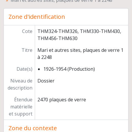
Mari et autres sites, plaques de verre 1 à 2248
Les bouches de Bonifacio (20 juillet 1927), plaque de verre 6
Le Stromboli, plaque de verre 7
Messine, plaque de verre 8
Zone d'identification
La Méditerranée , plaque de verre 9
Egypte, carte, plaque de verre 10
Cote
THM324-THM326, THM330-THM430,
Alexandrie, plaques de verre 11-21
THM456-THM630
Le Caire, plaques de verre 22-27
Egypte, pyramides et momies, plaques de verre 28-47 bis
Titre
Mari et autres sites, plaques de verre 1
Abydos, plaques de verre 48-55
à 2248
Louksor, plaques de verre 56-61
Date(s)
1926-1954 (Production)
Karnak, plaques de verre 62-81
Thèbes, Colosses de Memnom, plaque de verre 82
Niveau de
Dossier
Médinet-Habou, ensemble, plaque de verre 83
description
Deir-el-Medineh, extérieur, plaque de verre 84
Thèbes, plaques de verre 85-88
Étendue
2470 plaques de verre
Deir-el-Bahri, plaques de verre 89-90
matérielle
Vallée des Rois, plaques de verre 91-106
et support
Edfou, plaques de verre 107-112
Zone du contexte
L'achat entre Assouan et Edfou