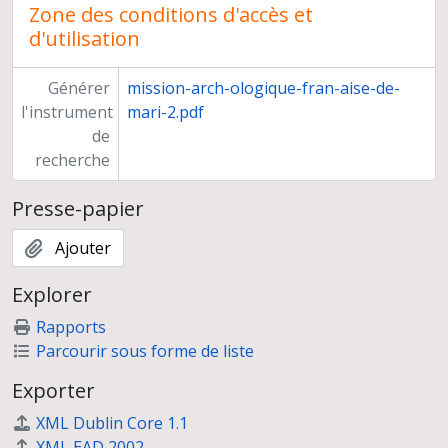
Zone des conditions d'accès et
Anfé, la coupure de la falaise, plaque de verre 296
d'utilisation
Tripoli, plaques de verre 297-301
Région de Sir, plaque de verre 302
Générer
mission-arch-ologique-fran-aise-de-
La région des Cèdres, plaque de verre 303
l'instrument
mari-2.pdf
Qairoum, près de Becharré, plaque de verre 304
de
Becharré, plaques de verre 305-306
recherche
Les Cèdres du Liban, plaques de verre 307-311
Tell Arga, plaque de verre 312
Presse-papier
Safita, plaques de verre 313-315
Betocécé, plaques de verre 316-318
Ajouter
Le Markab, plaque de verre 319
Idlib, la moisson, plaque de verre 320
Explorer
Route Alep-Antioche et Antioche, plaques de verre 321-335
Rapports
Daphné, la moisson, plaque de verre 336
Parcourir sous forme de liste
Alep, plaques de verre 337-342
Neirab, plaques de verre 343-398 ter
Exporter
Tell Ahran, plaques de verre 399-402
XML Dublin Core 1.1
Djerablous, plaques de verre 403-404
XML EAD 2002