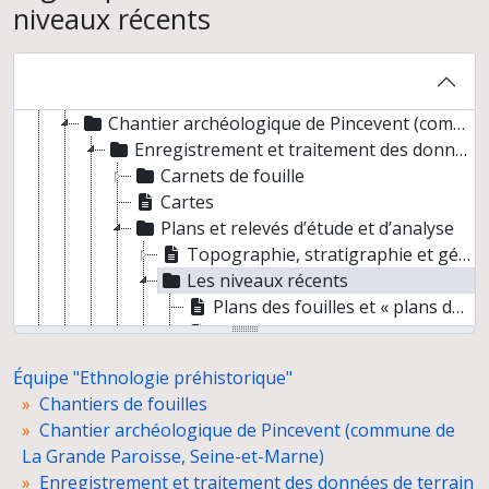
niveaux récents
Sauvetage du cimetière mérovingien et carolingien de "Brienne" à Nitry (Yonne)
Fouilles de sauvetage de l'hypogée de "L'homme mort" à Tinqueux (Marne)
Sauvetage d'une enceinte préhistorique à Monéteau-Gurgy (Yonne)
Sondage du site "Les Bosquets" à Montfermeil (Seine-Saint-Denis)
Chantier archéologique de Pincevent (commune de La Grande Paroisse, Seine-et-Marne)
Enregistrement et traitement des données de terrain
Carnets de fouille
Cartes
Plans et relevés d’étude et d’analyse
Topographie, stratigraphie et géologie
Les niveaux récents
Plans des fouilles et « plans des plans »
Plans d’ensemble
Plans du niveau I
Équipe "Ethnologie préhistorique"
Plans du niveau II
Chantiers de fouilles
Les niveaux magdaléniens (IV)
Chantier archéologique de Pincevent (commune de
Diathèque
La Grande Paroisse, Seine-et-Marne)
Négatifs 6X6, 6X9, 9X12 et 13X17
Enregistrement et traitement des données de terrain