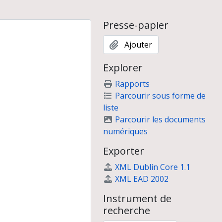
 Conférence Maya Européenne, Musée du Quai Branly
s vivant en France. Photographie et anthropologie
Presse-papier
 VIIe colloque international de la Maison René-Ginouvès
Ajouter
o en Bulgarie
Explorer
nte)
erche pour l'archéologie et l'ethnologie française
Rapports
Parcourir sous forme de
liste
rits par les ethnologues et reconstruits par les archéologues
Parcourir les documents
numériques
Exporter
XML Dublin Core 1.1
XML EAD 2002
Instrument de
recherche