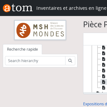
Skip to main content
Inventaires et archives en ligne
Pièce 
Recherche rapide
Rechercher
Arc
Un
Expositions 
Gon