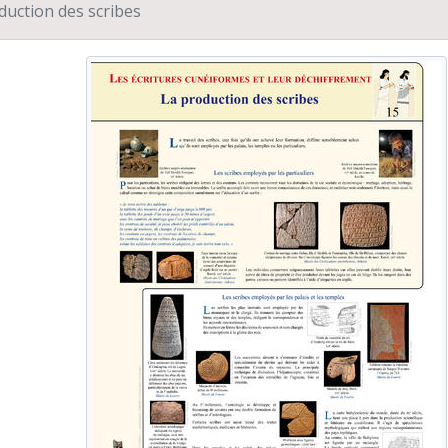
duction des scribes
oupe d'Enseignement et de Recherche Maya (GERM), 13ème
néraires de Belleville à Djerba de femmes juives tunisienne
riculture précolombienne dans les Guyanes
fils d'objets. Approches d'anthropologues et d'archéologues,
herches franco-bulgares sur le site néolithique de Kovacev
 carrières de El Ferriol et l'atelier de sculpture d'Elche (Alica
Mexique d'hier et d'aujourd'hui. Le Mexique, terrain de rech
 peintures rupestres d'Afrique australe
 sel et des hommes : approches ethnoarchéologiques
chaîne opératoire funéraire, exemples de gestes et de séquences éc