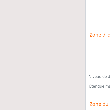
Zone d'id
Niveau de d
Étendue mat
Zone du 