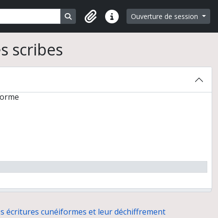
Search in browse page
Ouverture de session
Liens rapides
s scribes
iforme
1926-2006)
s écritures cunéiformes et leur déchiffrement
léolithique supérieur récents