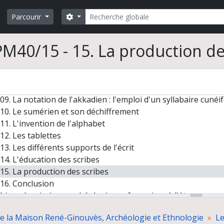
01. L'usage de l'écriture cunéiforme
Rechercher
02. Repères chronologiques
Search options
Parcourir
03. À la redécouverte du Proche-Orient ancien
04. Premières tentatives de déchiffrement du cunéiforme
PM40/15 - 15. La production de
05. Le déchiffrement du vieux-perse
06. L'inscription de Tiglath-phalazar Ier déchiffrée en 1857
07. Jules Oppert (1825-1905)
08. Les trois savants britanniques
09. La notation de l'akkadien : l'emploi d'un syllabaire cuné
10. Le sumérien et son déchiffrement
11. L'invention de l'alphabet
12. Les tablettes
13. Les différents supports de l'écrit
14. L'éducation des scribes
15. La production des scribes
16. Conclusion
hives de missions archéologiques françaises à l'étranger
 parcours océanien en images. Hommage à José Garanger (
de la Maison René-Ginouvès, Archéologie et Ethnologie
Le
tsy (Ukraine), un site à cabanes en os de mammouths du pa