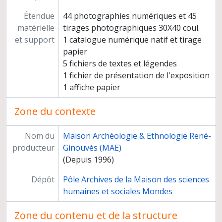
Des peintures rupestres d'Afrique australe
Étendue
44 photographies numériques et 45
Du sel et des hommes : approches ethnoarchéologiques
matérielle
tirages photographiques 30X40 coul.
La chaîne opératoire funéraire, exemples de gestes et de séquences écrits par les ethnologues et reconstruits par les archéologues
et support
1 catalogue numérique natif et tirage
papier
5 fichiers de textes et légendes
1 fichier de présentation de l'exposition
1 affiche papier
Zone du contexte
Nom du
Maison Archéologie & Ethnologie René-
producteur
Ginouvès (MAE)
(Depuis 1996)
Dépôt
Pôle Archives de la Maison des sciences
humaines et sociales Mondes
Zone du contenu et de la structure