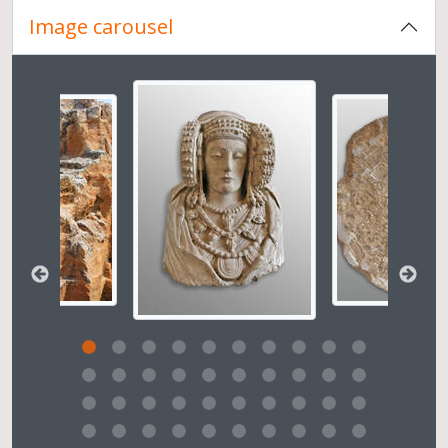
08. Les carrières de El Ferriol et l'atelier de sculpture d'Elche (Alicante). El Ferriol II vu du nord
Image carousel
09. Les carrières de El Ferriol et l'atelier de sculpture d'Elche (Alicante). El Ferriol Il. Organisation cadastrale des concessions
10. Les carrières de El Ferriol et l'atelier de sculpture d'Elche (Alicante). Restitutions 3D de El Ferriol II : des petites carrières ouvertes vers l'ouest et l''est
11. Les carrières de El Ferriol et l'atelier de sculpture d'Elche (Alicante). El Ferriol II, 9. Premières enlèvements d'une carrière restée à l'état "d'ébauche"
Changer la présente diapositive de ce carrousel chan
12. Les carrières de El Ferriol et l'atelier de sculpture d'Elche (Alicante). El Ferriol II, 3. Fronts de taille nord et sud
13. Les carrières de El Ferriol et l'atelier de sculpture d'Elche (Alicante). El Ferriol II, 3. Front de taille sud
14. Les carrières de El Ferriol et l'atelier de sculpture d'Elche (Alicante). El Ferriol II, 3. Enlèvement d'un bloc du front de taille sud
15. Les carrières de El Ferriol et l'atelier de sculpture d'Elche (Alicante). El Ferriol II, 3. Front de taille nord-ouest
16. Les carrières de El Ferriol et l'atelier de sculpture d'Elche (Alicante). El Ferriol II, 3. Front de taille nord-est : arrachements de blocs s'appuyant sur les failles et diaclases
17. Les carrières de El Ferriol et l'atelier de sculpture d'Elche (Alicante). El Ferriol II, 1. Fantômes de blocs extraits
18. Les carrières de El Ferriol et l'atelier de sculpture d'Elche (Alicante). El Ferriol II, 1
19. Les carrières de El Ferriol et l'atelier de sculpture d'Elche (Alicante). El Ferriol II,3. Fouilles du front de taille est
20. Les carrières de El Ferriol et l'atelier de sculpture d'Elche (Alicante). El Ferriol II,3. Fouilles du front de taille est
21. Les carrières de El Ferriol et l'atelier de sculpture d'Elche (Alicante). Els Canteres. Carrière dont l'exploitation est exemplaire de rigueur : découvert, front de masse et gestion des déchets
22. Les carrières de El Ferriol et l'atelier de sculpture d'Elche (Alicante). Traces de pics d'extraction
23. Les carrières de El Ferriol et l'atelier de sculpture d'Elche (Alicante). Traces de passées d'extraction
24. Les carrières de El Ferriol et l'atelier de sculpture d'Elche (Alicante). Traces d'extraction de blocs avec régularisation du front de masse entre chaque passée
25. Les carrières de El Ferriol et l'atelier de sculpture d'Elche (Alicante). Traces d'extraction de blocs avec régularisation, au têtu ou à la polka, du front de masse entre chaque passée
26. Les carrières de El Ferriol et l'atelier de sculpture d'Elche (Alicante). Détail de la photographie précédente