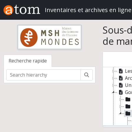
Che
Skip to main content
Exp
Inventaires et archives en ligne
Tro
Rec
Sous-d
Viv
Hom
de ma
Mom
Pri
"Dh
Recherche rapide
Cha
Les
Rechercher
Arc
Un
Gon