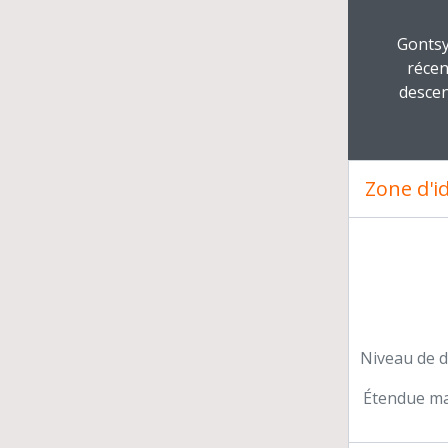
Clickin
Gontsy
récen
descen
Zone d'id
Niveau de d
Étendue mat