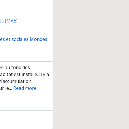
ès (MAE)
nes et sociales Mondes
es au fond des
tat est installé. Il y a
d’accumulation
ur le
…
Read more