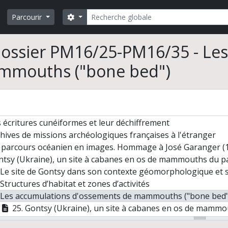
mins vers l'Orient
osition pour le 3ème congrès de l'ICAANE (International Congress on the
Rechercher
Search options
Parcourir
is millénaires de civilisation entre Colombie et Equateur. L
onstitution de l'habitat néolithique à Khirokitia (Chypre)
ossier PM16/25-PM16/35 - Le
re avec les rennes. Adaptations biologiques et culturelles : 
mage à l'hospitalité syrienne
mmouths ("bone bed")
ies de la Keriya. Découverte de la Mission Archéologique F
ses de vue de matériels archéologiques. Détails et macro-tr
arih" Une étape nabatéenne au nord de Pétra (Jordanie)
îne d'observations microscopiques : un outil pour la rech
 écritures cunéiformes et leur déchiffrement
hives de missions archéologiques françaises à l'étranger
 parcours océanien en images. Hommage à José Garanger (
tsy (Ukraine), un site à cabanes en os de mammouths du pa
Le site de Gontsy dans son contexte géomorphologique et 
Structures d’habitat et zones d’activités
Les accumulations d'ossements de mammouths ("bone bed"
25. Gontsy (Ukraine), un site à cabanes en os de mammouths du paléolithique supérieur récents. En haut : La zone des dépotoirs en périphérie de l’h
26. Gontsy (Ukraine), un site à cabanes en os de mammouths du paléolithique supérieur récents.