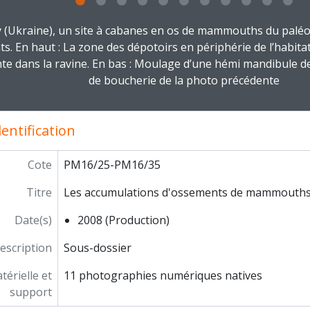
g this description title link will open the description view pag
 (Ukraine), un site à cabanes en os de mammouths du paléo
ts. En haut : La zone des dépotoirs en périphérie de l’habitat
te dans la ravine. En bas : Moulage d’une hémi mandibule d
de boucherie de la photo précédente
entification
Cote
PM16/25-PM16/35
Titre
Les accumulations d'ossements de mammouths 
Date(s)
2008 (Production)
escription
Sous-dossier
érielle et
11 photographies numériques natives
support