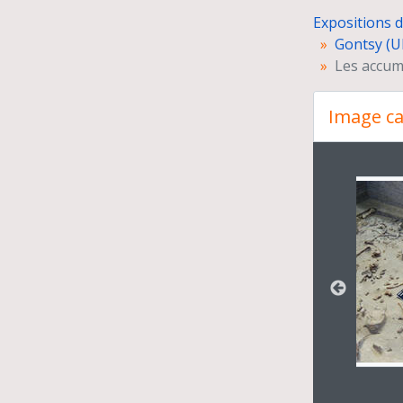
Expositions 
Gontsy (U
Les accum
Image ca
Changer
Gr
Iti
Ag
Pro
Rec
Les
Le 
Des
Du
La 