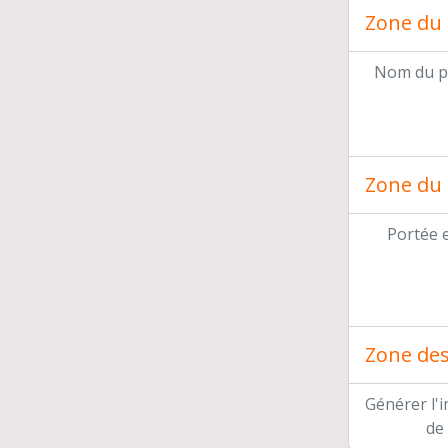
Zone du 
Nom du p
Zone du 
Portée 
Zone des 
Générer l'
de