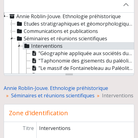
Annie Roblin-Jouve. Ethnologie préhistorique
Etudes stratigraphiques et géomorphologiques
Communications et publications
Séminaires et réunions scientifiques
Interventions
"Géographie appliquée aux sociétés du passé" (décembre 2002)
"Taphonomie des gisements du paléolithique supérieur dans le centre du Bassin parisien" (janvier 2007)
"Le massif de Fontainebleau au Paléolithique supérieur. Les grands sites d'habitats préhistoriques, évolution des cultures et des paysages." (avec Béatrice Schmider, décembre 2008)
"Contexte physique, chronologique et taphonomie des gisements préhistoriques du Bassin parisien 50 000 - 15 000. Continuité et discontinuité des enregistrements" (avec Sylvain Soriano, février 2011)
Participation sans intervention
Annie Roblin-Jouve. Ethnologie préhistorique
Documentation
Séminaires et réunions scientifiques
Interventions
Correspondance
Carrière
Zone d'identification
Titre
Interventions