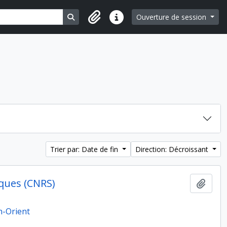
Search in browse page
Ouverture de session
Liens rapides
Trier par: Date de fin
Direction: Décroissant
ques (CNRS)
Ajout
n-Orient