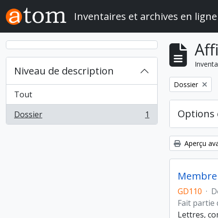
Skip to main content
Inventaires et archives en ligne
Aff
Inventa
Niveau de description
Remove filter:
Dossier
Tout
Options 
Dossier
1
, 1 résultats
Aperçu ava
Membre d
GD110
·
D
Fait partie
Lettres, c