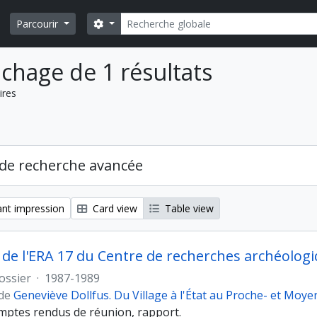
Rechercher
Search options
Parcourir
ichage de 1 résultats
ires
de recherche avancée
nt impression
Card view
Table view
e l'ERA 17 du Centre de recherches archéologi
ossier
·
1987-1989
 de
Geneviève Dollfus. Du Village à l'État au Proche- et Moye
omptes rendus de réunion, rapport.