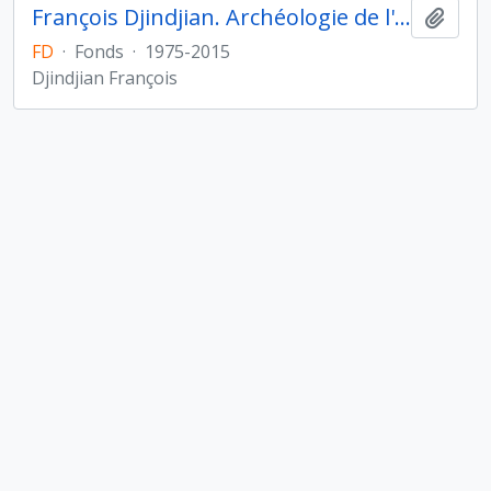
François Djindjian. Archéologie de l'Asie centrale
Ajout
FD
·
Fonds
·
1975-2015
Djindjian François