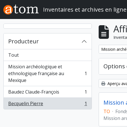
Skip to main content
Inventaires et archives en ligne
Aff
Inventa
Producteur
Remove filter:
Mission arché
Tout
Options 
Mission archéologique et
ethnologique française au
1
, 1 résultats
Mexique
Aperçu ava
Baudez Claude-François
1
, 1 résultats
Mission 
Becquelin Pierre
1
, 1 résultats
TO
·
Fond
Mission ar