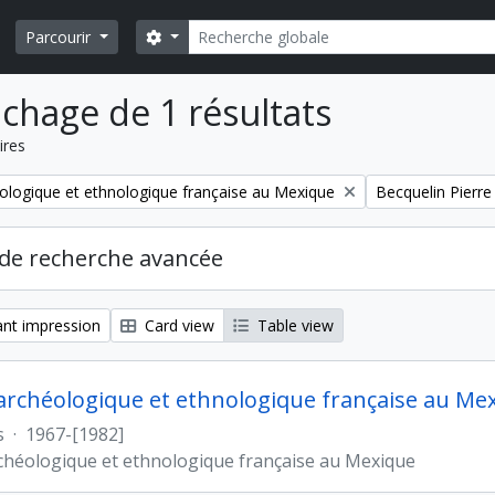
Rechercher
Search options
Parcourir
ichage de 1 résultats
ires
Remove filter:
ologique et ethnologique française au Mexique
Becquelin Pierre
de recherche avancée
nt impression
Card view
Table view
archéologique et ethnologique française au Me
s
·
1967-[1982]
chéologique et ethnologique française au Mexique