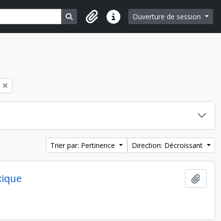
Search in browse page
Ouverture de session
Liens rapides
Trier par: Pertinence
Direction: Décroissant
xique
Ajout