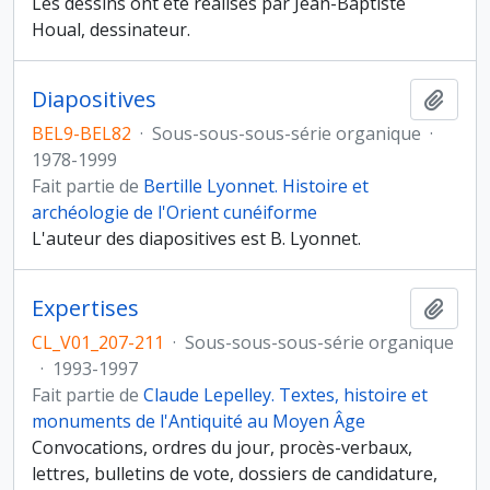
Les dessins ont été réalisés par Jean-Baptiste
Houal, dessinateur.
Diapositives
Ajout
BEL9-BEL82
·
Sous-sous-sous-série organique
·
1978-1999
Fait partie de
Bertille Lyonnet. Histoire et
archéologie de l'Orient cunéiforme
L'auteur des diapositives est B. Lyonnet.
Expertises
Ajout
CL_V01_207-211
·
Sous-sous-sous-série organique
·
1993-1997
Fait partie de
Claude Lepelley. Textes, histoire et
monuments de l'Antiquité au Moyen Âge
Convocations, ordres du jour, procès-verbaux,
lettres, bulletins de vote, dossiers de candidature,