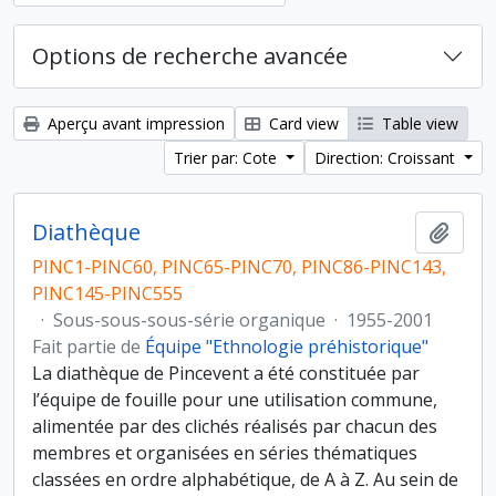
Options de recherche avancée
Aperçu avant impression
Card view
Table view
Trier par: Cote
Direction: Croissant
Diathèque
Ajout
PINC1-PINC60, PINC65-PINC70, PINC86-PINC143,
PINC145-PINC555
·
Sous-sous-sous-série organique
·
1955-2001
Fait partie de
Équipe "Ethnologie préhistorique"
La diathèque de Pincevent a été constituée par
l’équipe de fouille pour une utilisation commune,
alimentée par des clichés réalisés par chacun des
membres et organisées en séries thématiques
classées en ordre alphabétique, de A à Z. Au sein de