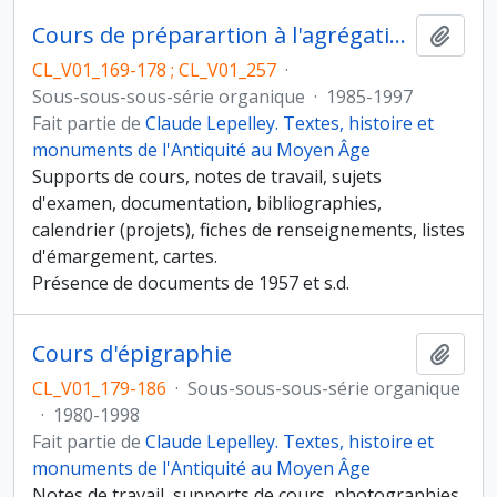
Cours de préparartion à l'agrégation
Ajout
CL_V01_169-178 ; CL_V01_257
·
Sous-sous-sous-série organique
·
1985-1997
Fait partie de
Claude Lepelley. Textes, histoire et
monuments de l'Antiquité au Moyen Âge
Supports de cours, notes de travail, sujets
d'examen, documentation, bibliographies,
calendrier (projets), fiches de renseignements, listes
d'émargement, cartes.
Présence de documents de 1957 et s.d.
Cours d'épigraphie
Ajout
CL_V01_179-186
·
Sous-sous-sous-série organique
·
1980-1998
Fait partie de
Claude Lepelley. Textes, histoire et
monuments de l'Antiquité au Moyen Âge
Notes de travail, supports de cours, photographies,