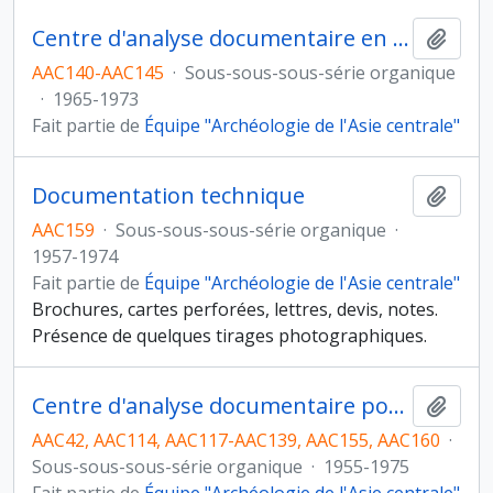
Centre d'analyse documentaire en archéologie, bureau de Paris
Ajout
AAC140-AAC145
·
Sous-sous-sous-série organique
·
1965-1973
Fait partie de
Équipe "Archéologie de l'Asie centrale"
Documentation technique
Ajout
AAC159
·
Sous-sous-sous-série organique
·
1957-1974
Fait partie de
Équipe "Archéologie de l'Asie centrale"
Brochures, cartes perforées, lettres, devis, notes.
Présence de quelques tirages photographiques.
Centre d'analyse documentaire pour l'archéologie, bureau de Marseille
Ajout
AAC42, AAC114, AAC117-AAC139, AAC155, AAC160
·
Sous-sous-sous-série organique
·
1955-1975