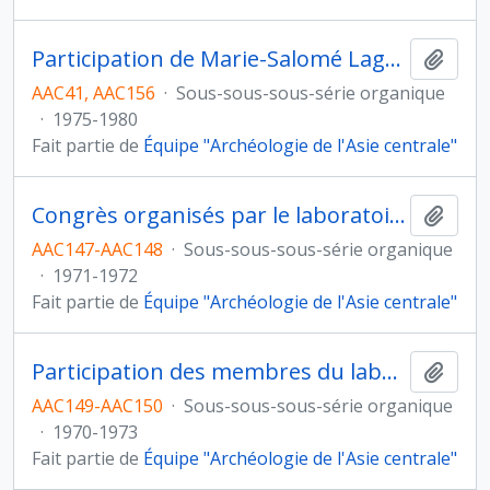
Participation de Marie-Salomé Lagrange à des congrès
Ajout
AAC41, AAC156
·
Sous-sous-sous-série organique
·
1975-1980
Fait partie de
Équipe "Archéologie de l'Asie centrale"
Congrès organisés par le laboratoire
Ajout
AAC147-AAC148
·
Sous-sous-sous-série organique
·
1971-1972
Fait partie de
Équipe "Archéologie de l'Asie centrale"
Participation des membres du laboratoire à des congrès
Ajout
AAC149-AAC150
·
Sous-sous-sous-série organique
·
1970-1973
Fait partie de
Équipe "Archéologie de l'Asie centrale"