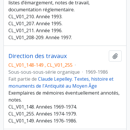
listes d’émargement, notes de travail,
documentation réglementaire.
CL_V01_210. Année 1993.
CL_V01_207. Année 1995.
CL_V01_211. Année 1996.
CL_V01_208-209. Année 1997.
Direction des travaux
Ajout
CL_V01_148-149 , CL_V01_255
·
Sous-sous-sous-série organique
·
1969-1986
Fait partie de
Claude Lepelley. Textes, histoire et
monuments de l'Antiquité au Moyen Âge
Exemplaires de mémoires éventuellement annotés,
notes.
CL_V01_148. Années 1969-1974.
CL_V01_255. Années 1974-1979.
CL_V01_149. Années 1976-1986.