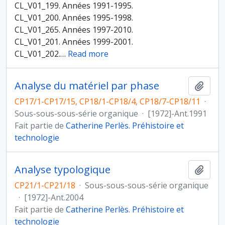
CL_V01_199. Années 1991-1995.
CL_V01_200. Années 1995-1998.
CL_V01_265. Années 1997-2010.
CL_V01_201. Années 1999-2001.
CL_V01_202.
…
Read more
Analyse du matériel par phase
Ajout
CP17/1-CP17/15, CP18/1-CP18/4, CP18/7-CP18/11
·
Sous-sous-sous-série organique
·
[1972]-Ant.1991
Fait partie de
Catherine Perlès. Préhistoire et
technologie
Analyse typologique
Ajout
CP21/1-CP21/18
·
Sous-sous-sous-série organique
·
[1972]-Ant.2004
Fait partie de
Catherine Perlès. Préhistoire et
technologie