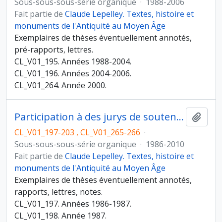
Sous-sous-sous-série organique
·
1988-2006
Fait partie de
Claude Lepelley. Textes, histoire et
monuments de l'Antiquité au Moyen Âge
Exemplaires de thèses éventuellement annotés,
pré-rapports, lettres.
CL_V01_195. Années 1988-2004.
CL_V01_196. Années 2004-2006.
CL_V01_264. Année 2000.
Participation à des jurys de soutenance
Ajout
CL_V01_197-203 , CL_V01_265-266
·
Sous-sous-sous-série organique
·
1986-2010
Fait partie de
Claude Lepelley. Textes, histoire et
monuments de l'Antiquité au Moyen Âge
Exemplaires de thèses éventuellement annotés,
rapports, lettres, notes.
CL_V01_197. Années 1986-1987.
CL_V01_198. Année 1987.