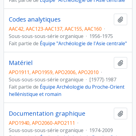
Fait partie de
Équipe "Archéologie de l'Asie centrale"
Codes analytiques
Ajout
AAC42, AAC123-AAC137, AAC155, AAC160
·
Sous-sous-sous-série organique
·
1956-1975
Fait partie de
Équipe "Archéologie de l'Asie centrale"
Matériel
Ajout
APO1911, APO1959, APO2006, APO2010
·
Sous-sous-sous-série organique
·
[1977]-1987
Fait partie de
Équipe Archéologie du Proche-Orient
hellénistique et romain
Documentation graphique
Ajout
APO1940, APO2060-APO2111
·
Sous-sous-sous-série organique
·
1974-2009