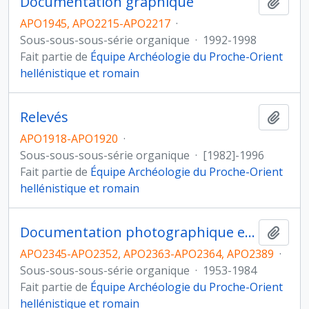
Documentation graphique
Ajout
APO1945, APO2215-APO2217
·
Sous-sous-sous-série organique
·
1992-1998
Fait partie de
Équipe Archéologie du Proche-Orient
hellénistique et romain
Relevés
Ajout
APO1918-APO1920
·
Sous-sous-sous-série organique
·
[1982]-1996
Fait partie de
Équipe Archéologie du Proche-Orient
hellénistique et romain
Documentation photographique et graphique
Ajout
APO2345-APO2352, APO2363-APO2364, APO2389
·
Sous-sous-sous-série organique
·
1953-1984
Fait partie de
Équipe Archéologie du Proche-Orient
hellénistique et romain