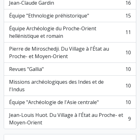
Jean-Claude Gardin
16
, 16 résultats
Équipe "Ethnologie préhistorique"
15
, 15 résultats
Équipe Archéologie du Proche-Orient
11
, 11 résultats
hellénistique et romain
Pierre de Miroschedji. Du Village à l'État au
10
, 10 résultats
Proche- et Moyen-Orient
Revues "Gallia"
10
, 10 résultats
Missions archéologiques des Indes et de
10
, 10 résultats
l'Indus
Équipe "Archéologie de l'Asie centrale"
10
, 10 résultats
Jean-Louis Huot. Du Village à l'État au Proche- et
9
, 9 résultats
Moyen-Orient