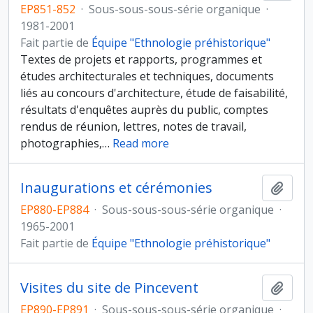
EP851-852
·
Sous-sous-sous-série organique
·
1981-2001
Fait partie de
Équipe "Ethnologie préhistorique"
Textes de projets et rapports, programmes et
études architecturales et techniques, documents
liés au concours d'architecture, étude de faisabilité,
résultats d'enquêtes auprès du public, comptes
rendus de réunion, lettres, notes de travail,
photographies,
…
Read more
Inaugurations et cérémonies
Ajout
EP880-EP884
·
Sous-sous-sous-série organique
·
1965-2001
Fait partie de
Équipe "Ethnologie préhistorique"
Visites du site de Pincevent
Ajout
EP890-EP891
·
Sous-sous-sous-série organique
·