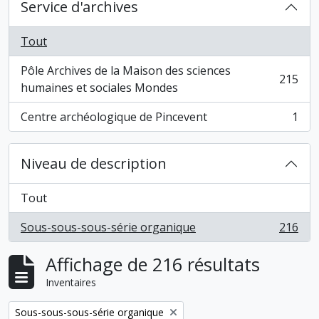
Service d'archives
Tout
Pôle Archives de la Maison des sciences
215
, 215 résultats
humaines et sociales Mondes
Centre archéologique de Pincevent
1
, 1 résultats
Niveau de description
Tout
Sous-sous-sous-série organique
216
, 216 résultats
Affichage de 216 résultats
Inventaires
Remove filter:
Sous-sous-sous-série organique