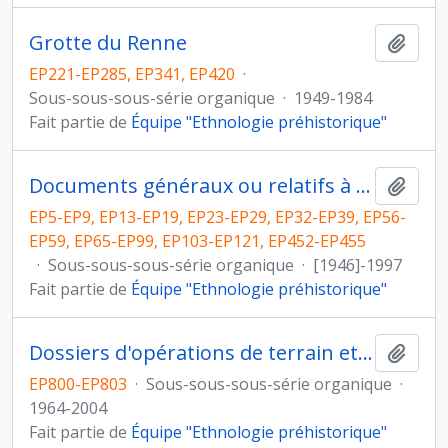
Grotte du Renne
Ajout
EP221-EP285, EP341, EP420
·
Sous-sous-sous-série organique
·
1949-1984
Fait partie de
Équipe "Ethnologie préhistorique"
Documents généraux ou relatifs à plusieurs locus
Ajout
EP5-EP9, EP13-EP19, EP23-EP29, EP32-EP39, EP56-
EP59, EP65-EP99, EP103-EP121, EP452-EP455
·
Sous-sous-sous-série organique
·
[1946]-1997
Fait partie de
Équipe "Ethnologie préhistorique"
Dossiers d'opérations de terrain et gestion des budgets
Ajout
EP800-EP803
·
Sous-sous-sous-série organique
·
1964-2004
Fait partie de
Équipe "Ethnologie préhistorique"