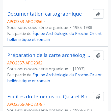
Documentation cartographique
Ajout
APO2353-APO2356
·
Sous-sous-sous-série organique
·
1955-1988
Fait partie de
Équipe Archéologie du Proche-Orient
hellénistique et romain
Préparation de la carte archéologique
Ajout
APO2357-APO2362
·
Sous-sous-sous-série organique
·
[1993]
Fait partie de
Équipe Archéologie du Proche-Orient
hellénistique et romain
Fouilles du temenos du Qasr el-Bint et du bâtiment nabatéen à l'Est
Ajout
APO2366-APO2378
·
Sous-sous-sous-série organique
·
1999-2012