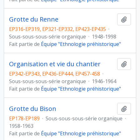
Grotte du Renne
Ajout
EP316-EP319, EP321-EP332, EP423-EP435
·
Sous-sous-sous-série organique
·
1948-1998
Fait partie de
Équipe "Ethnologie préhistorique"
Organisation et vie du chantier
Ajout
EP342-EP343, EP436-EP444, EP457-458
·
Sous-sous-sous-série organique
·
1946-1964
Fait partie de
Équipe "Ethnologie préhistorique"
Grotte du Bison
Ajout
EP178-EP189
·
Sous-sous-sous-série organique
·
1958-1963
Fait partie de
Équipe "Ethnologie préhistorique"