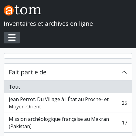
Skip to main content
Inventaires et archives en ligne
Toggle navigation
Fait partie de
Tout
Jean Perrot. Du Village à l'État au Proche- et
25
, 25 résultats
Moyen-Orient
Mission archéologique française au Makran
17
, 17 résultats
(Pakistan)