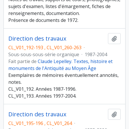
sujets d'examen, listes d'émargement, fiches de
renseignements, documentation.
Présence de documents de 1972.
Direction des travaux
Ajout
CL_V01_192-193 , CL_V01_260-263
·
Sous-sous-sous-série organique
·
1987-2004
Fait partie de
Claude Lepelley. Textes, histoire et
monuments de l'Antiquité au Moyen Âge
Exemplaires de mémoires éventuellement annotés,
notes.
CL_V01_192. Années 1987-1996.
CL_V01_193. Années 1997-2004.
Direction des travaux
Ajout
CL_V01_195-196 , CL_V01_264
·