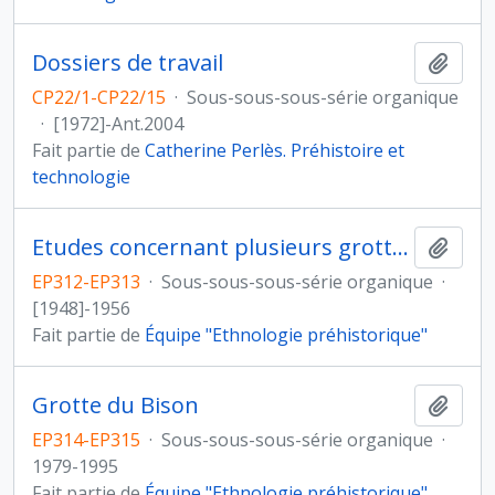
Dossiers de travail
Ajout
CP22/1-CP22/15
·
Sous-sous-sous-série organique
·
[1972]-Ant.2004
Fait partie de
Catherine Perlès. Préhistoire et
technologie
Etudes concernant plusieurs grottes
Ajout
EP312-EP313
·
Sous-sous-sous-série organique
·
[1948]-1956
Fait partie de
Équipe "Ethnologie préhistorique"
Grotte du Bison
Ajout
EP314-EP315
·
Sous-sous-sous-série organique
·
1979-1995
Fait partie de
Équipe "Ethnologie préhistorique"