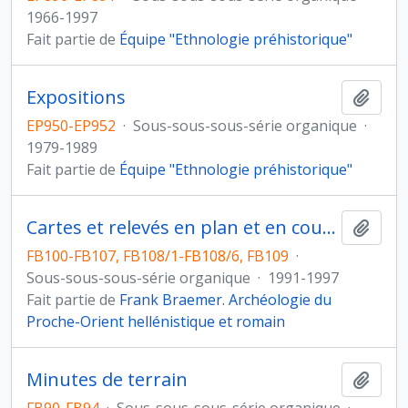
1966-1997
Fait partie de
Équipe "Ethnologie préhistorique"
Expositions
Ajout
EP950-EP952
·
Sous-sous-sous-série organique
·
1979-1989
Fait partie de
Équipe "Ethnologie préhistorique"
Cartes et relevés en plan et en coupe
Ajout
FB100-FB107, FB108/1-FB108/6, FB109
·
Sous-sous-sous-série organique
·
1991-1997
Fait partie de
Frank Braemer. Archéologie du
Proche-Orient hellénistique et romain
Minutes de terrain
Ajout