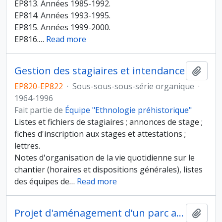
EP813. Années 1985-1992.
EP814. Années 1993-1995.
EP815. Années 1999-2000.
EP816.
…
Read more
Gestion des stagiaires et intendance
Ajout
EP820-EP822
·
Sous-sous-sous-série organique
·
1964-1996
Fait partie de
Équipe "Ethnologie préhistorique"
Listes et fichiers de stagiaires ; annonces de stage ;
fiches d'inscription aux stages et attestations ;
lettres.
Notes d'organisation de la vie quotidienne sur le
chantier (horaires et dispositions générales), listes
des équipes de
…
Read more
Projet d'aménagement d'un parc archéologique et contructions pour l'hébergement
Ajout