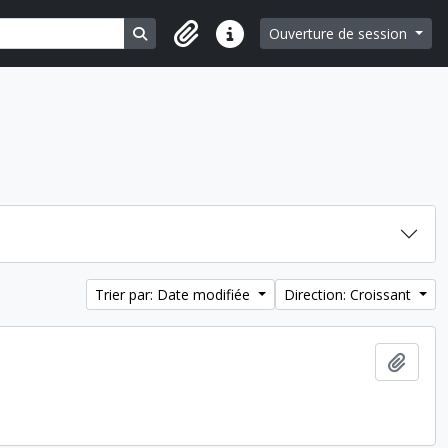
Search in browse page
Ouverture de session
Liens rapides
Trier par: Date modifiée
Direction: Croissant
Ajout