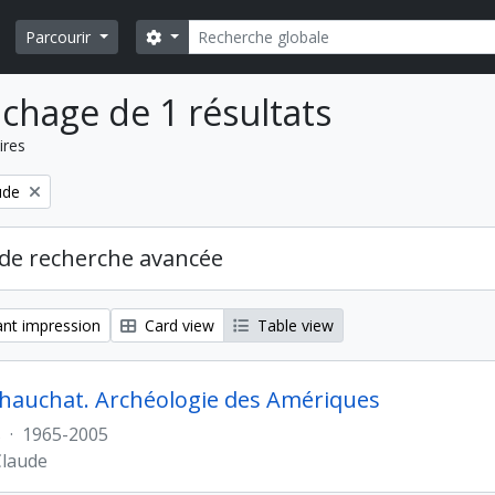
Rechercher
Search options
Parcourir
ichage de 1 résultats
ires
ude
de recherche avancée
nt impression
Card view
Table view
hauchat. Archéologie des Amériques
s
·
1965-2005
Claude