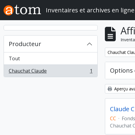
Skip to main content
Inventaires et archives en ligne
Aff
Inventa
Producteur
Remove filter:
Chauchat Cla
Tout
Options 
Chauchat Claude
1
, 1 résultats
Aperçu ava
Claude C
CC
·
Fond
Chauchat 