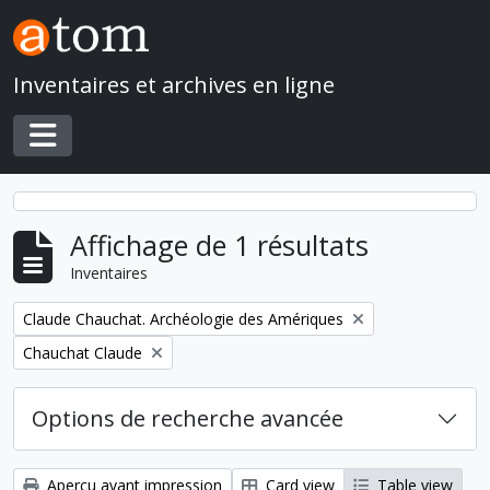
Skip to main content
Inventaires et archives en ligne
Toggle navigation
Affichage de 1 résultats
Inventaires
Remove filter:
Claude Chauchat. Archéologie des Amériques
Remove filter:
Chauchat Claude
Options de recherche avancée
Aperçu avant impression
Card view
Table view