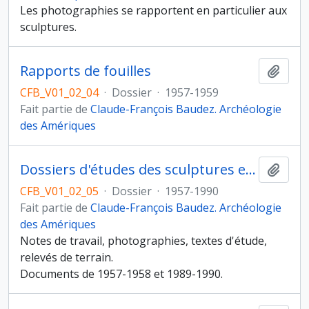
Les photographies se rapportent en particulier aux
sculptures.
Rapports de fouilles
Ajout
CFB_V01_02_04
·
Dossier
·
1957-1959
Fait partie de
Claude-François Baudez. Archéologie
des Amériques
Dossiers d'études des sculptures et des céramiques
Ajout
CFB_V01_02_05
·
Dossier
·
1957-1990
Fait partie de
Claude-François Baudez. Archéologie
des Amériques
Notes de travail, photographies, textes d'étude,
relevés de terrain.
Documents de 1957-1958 et 1989-1990.