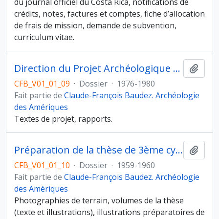
du journal officiel du Costa Rica, notifications de
crédits, notes, factures et comptes, fiche d’allocation
de frais de mission, demande de subvention,
curriculum vitae.
Direction du Projet Archéologique "Copan" (Honduras)
Ajout
CFB_V01_01_09
·
Dossier
·
1976-1980
Fait partie de
Claude-François Baudez. Archéologie
des Amériques
Textes de projet, rapports.
Préparation de la thèse de 3ème cycle de J.-F. Baudez "« Recherches archéologiques dans la vallée du Tempisque, Guanacaste, Costa Rica »
Ajout
CFB_V01_01_10
·
Dossier
·
1959-1960
Fait partie de
Claude-François Baudez. Archéologie
des Amériques
Photographies de terrain, volumes de la thèse
(texte et illustrations), illustrations préparatoires de