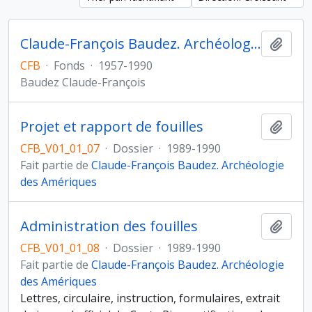
Claude-François Baudez. Archéologie des Amériques
Ajout
CFB
·
Fonds
·
1957-1990
Baudez Claude-François
Projet et rapport de fouilles
Ajout
CFB_V01_01_07
·
Dossier
·
1989-1990
Fait partie de
Claude-François Baudez. Archéologie
des Amériques
Administration des fouilles
Ajout
CFB_V01_01_08
·
Dossier
·
1989-1990
Fait partie de
Claude-François Baudez. Archéologie
des Amériques
Lettres, circulaire, instruction, formulaires, extrait