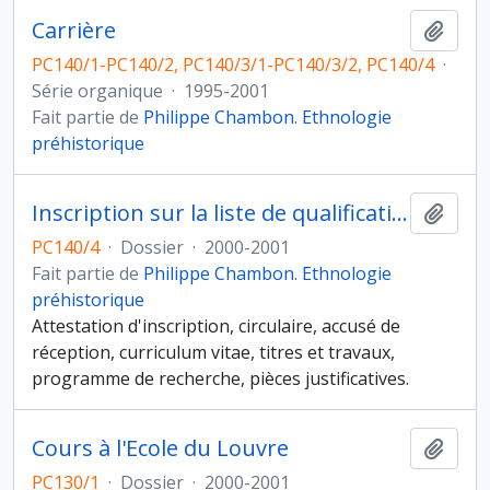
Carrière
Ajout
PC140/1-PC140/2, PC140/3/1-PC140/3/2, PC140/4
·
Série organique
·
1995-2001
Fait partie de
Philippe Chambon. Ethnologie
préhistorique
Inscription sur la liste de qualification aux fonctions de maître de conférences
Ajout
PC140/4
·
Dossier
·
2000-2001
Fait partie de
Philippe Chambon. Ethnologie
préhistorique
Attestation d'inscription, circulaire, accusé de
réception, curriculum vitae, titres et travaux,
programme de recherche, pièces justificatives.
Cours à l'Ecole du Louvre
Ajout
PC130/1
·
Dossier
·
2000-2001