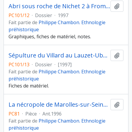
Abri sous roche de Nichet 2 à Fromelennes (Ardennes)
Ajout
PC101/12
·
Dossier
·
1997
Fait partie de
Philippe Chambon. Ethnologie
préhistorique
Graphiques, fiches de matériel, notes.
Sépulture du Villard au Lauzet-Ubaye (Alpes de Haute-Provence)
Ajout
PC101/13
·
Dossier
·
[1997]
Fait partie de
Philippe Chambon. Ethnologie
préhistorique
Fiches de matériel.
La nécropole de Marolles-sur-Seine, les Gours aux Lions, au Bronze final IIIb Hallstatt ancien
Ajout
PC81
·
Pièce
·
Ant.1996
Fait partie de
Philippe Chambon. Ethnologie
préhistorique