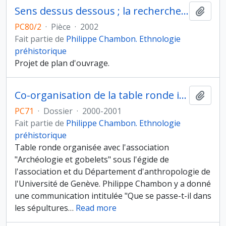
Sens dessus dessous ; la recherche du sens en Préhistoire. Recueil d'études offert à Jean Leclerc et Claude Masset
Ajout
PC80/2
·
Pièce
·
2002
Fait partie de
Philippe Chambon. Ethnologie
préhistorique
Projet de plan d'ouvrage.
Co-organisation de la table ronde internationale " Les sépultures du Néolithique final et du Bronze ancien (2700-2000 av. J. -C.) ", Sion, Suisse (4-5 octobre 2001)
Ajout
PC71
·
Dossier
·
2000-2001
Fait partie de
Philippe Chambon. Ethnologie
préhistorique
Table ronde organisée avec l'association
"Archéologie et gobelets" sous l'égide de
l'association et du Département d'anthropologie de
l'Université de Genève. Philippe Chambon y a donné
une communication intitulée "Que se passe-t-il dans
les sépultures
…
Read more