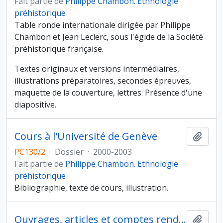
Fait partie de
Philippe Chambon. Ethnologie
préhistorique
Table ronde internationale dirigée par Philippe
Chambon et Jean Leclerc, sous l'égide de la Société
préhistorique française.
Textes originaux et versions intermédiaires,
illustrations préparatoires, secondes épreuves,
maquette de la couverture, lettres. Présence d'une
diapositive.
Cours à l'Université de Genève
Ajout
PC130/2
·
Dossier
·
2000-2003
Fait partie de
Philippe Chambon. Ethnologie
préhistorique
Bibliographie, texte de cours, illustration.
Ouvrages, articles et comptes rendus
Ajout