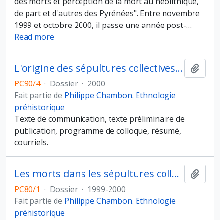
des morts et perception de la mort au néolithique,
de part et d'autres des Pyrénées". Entre novembre
1999 et octobre 2000, il passe une année post-
…
Read more
L'origine des sépultures collectives : le cas de la Catalogne
Ajout
PC90/4
·
Dossier
·
2000
Fait partie de
Philippe Chambon. Ethnologie
préhistorique
Texte de communication, texte préliminaire de
publication, programme de colloque, résumé,
courriels.
Les morts dans les sépultures collectives néolithiques en France : du cadavre aux restes ultimes
Ajout
PC80/1
·
Dossier
·
1999-2000
Fait partie de
Philippe Chambon. Ethnologie
préhistorique