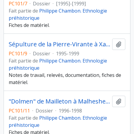
PC101/7
·
Dossier
·
[1995]-[1999]
Fait partie de
Philippe Chambon. Ethnologie
préhistorique
Fiches de matériel.
Sépulture de la Pierre-Virante à Xanton-Chassenon (Vendée)
Ajout
PC101/9
·
Dossier
·
1995-1999
Fait partie de
Philippe Chambon. Ethnologie
préhistorique
Notes de travail, relevés, documentation, fiches de
matériel.
"Dolmen" de Mailleton à Malhesherbes (Loiret)
Ajout
PC101/11
·
Dossier
·
1996-1998
Fait partie de
Philippe Chambon. Ethnologie
préhistorique
Fiches de matériel.