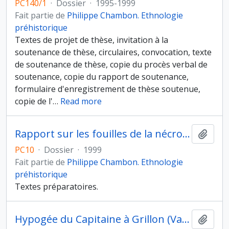
PC140/1
·
Dossier
·
1995-1999
Fait partie de
Philippe Chambon. Ethnologie
préhistorique
Textes de projet de thèse, invitation à la
soutenance de thèse, circulaires, convocation, texte
de soutenance de thèse, copie du procès verbal de
soutenance, copie du rapport de soutenance,
formulaire d'enregistrement de thèse soutenue,
copie de l'
…
Read more
Rapport sur les fouilles de la nécropole néolithique du site "Sur Macherin" à Moneteau (Yonne)
Ajout
PC10
·
Dossier
·
1999
Fait partie de
Philippe Chambon. Ethnologie
préhistorique
Textes préparatoires.
Hypogée du Capitaine à Grillon (Vaucluse)
Ajout