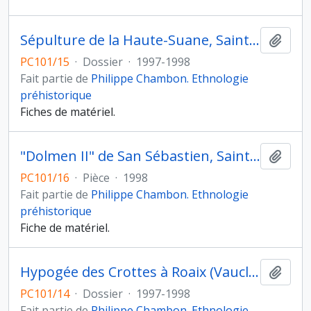
Sépulture de la Haute-Suane, Sainte-Maxime, Grimaud (Var)
Ajout
PC101/15
·
Dossier
·
1997-1998
Fait partie de
Philippe Chambon. Ethnologie
préhistorique
Fiches de matériel.
"Dolmen II" de San Sébastien, Sainte-Maxime, Plan-de-la-Tour (Var)
Ajout
PC101/16
·
Pièce
·
1998
Fait partie de
Philippe Chambon. Ethnologie
préhistorique
Fiche de matériel.
Hypogée des Crottes à Roaix (Vaucluse)
Ajout
PC101/14
·
Dossier
·
1997-1998
Fait partie de
Philippe Chambon. Ethnologie