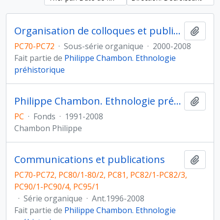
Organisation de colloques et publication des actes
Ajout
PC70-PC72
·
Sous-série organique
·
2000-2008
Fait partie de
Philippe Chambon. Ethnologie
préhistorique
Philippe Chambon. Ethnologie préhistorique
Ajout
PC
·
Fonds
·
1991-2008
Chambon Philippe
Communications et publications
Ajout
PC70-PC72, PC80/1-80/2, PC81, PC82/1-PC82/3,
PC90/1-PC90/4, PC95/1
·
Série organique
·
Ant.1996-2008
Fait partie de
Philippe Chambon. Ethnologie