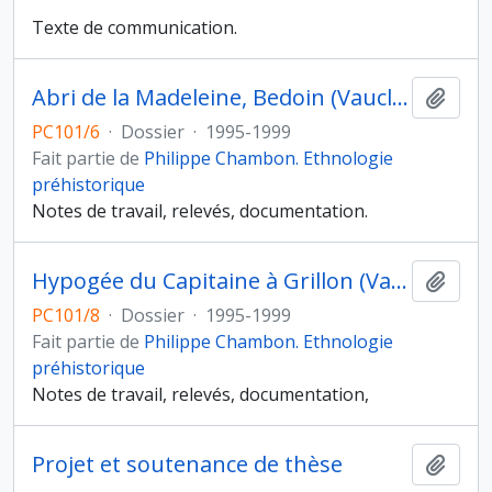
Texte de communication.
Abri de la Madeleine, Bedoin (Vaucluse)
Ajout
PC101/6
·
Dossier
·
1995-1999
Fait partie de
Philippe Chambon. Ethnologie
préhistorique
Notes de travail, relevés, documentation.
Hypogée du Capitaine à Grillon (Vaucluse)
Ajout
PC101/8
·
Dossier
·
1995-1999
Fait partie de
Philippe Chambon. Ethnologie
préhistorique
Notes de travail, relevés, documentation,
Projet et soutenance de thèse
Ajout