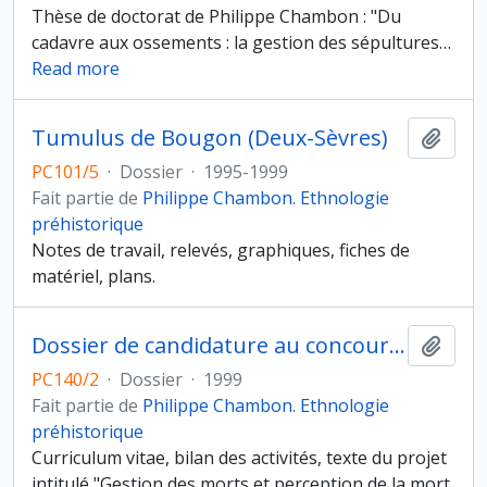
Thèse de doctorat de Philippe Chambon : "Du
cadavre aux ossements : la gestion des sépultures
…
Read more
Tumulus de Bougon (Deux-Sèvres)
Ajout
PC101/5
·
Dossier
·
1995-1999
Fait partie de
Philippe Chambon. Ethnologie
préhistorique
Notes de travail, relevés, graphiques, fiches de
matériel, plans.
Dossier de candidature au concours de chargé de recherche du CNRS
Ajout
PC140/2
·
Dossier
·
1999
Fait partie de
Philippe Chambon. Ethnologie
préhistorique
Curriculum vitae, bilan des activités, texte du projet
intitulé "Gestion des morts et perception de la mort