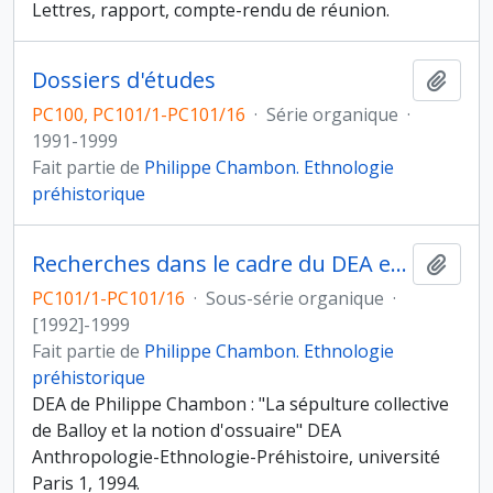
Lettres, rapport, compte-rendu de réunion.
Dossiers d'études
Ajout
PC100, PC101/1-PC101/16
·
Série organique
·
1991-1999
Fait partie de
Philippe Chambon. Ethnologie
préhistorique
Recherches dans le cadre du DEA et de la thèse de Ph. Chambon
Ajout
PC101/1-PC101/16
·
Sous-série organique
·
[1992]-1999
Fait partie de
Philippe Chambon. Ethnologie
préhistorique
DEA de Philippe Chambon : "La sépulture collective
de Balloy et la notion d'ossuaire" DEA
Anthropologie-Ethnologie-Préhistoire, université
Paris 1, 1994.