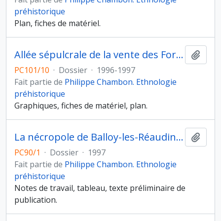
préhistorique
Plan, fiches de matériel.
Allée sépulcrale de la vente des Forts de Mauny (Seine-Maritime)
Ajout
PC101/10
·
Dossier
·
1996-1997
Fait partie de
Philippe Chambon. Ethnologie
préhistorique
Graphiques, fiches de matériel, plan.
La nécropole de Balloy-les-Réaudins, approche archéo-anthropologique
Ajout
PC90/1
·
Dossier
·
1997
Fait partie de
Philippe Chambon. Ethnologie
préhistorique
Notes de travail, tableau, texte préliminaire de
publication.