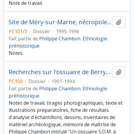
Note de travail.
Site de Méry-sur-Marne, nécropoles "Le Carreau Franc", "Le Parc de Saint-Donain" et "Le Chemin de Montereau"
Ajout
PC101/3
·
Dossier
·
1995-1996
Fait partie de
Philippe Chambon. Ethnologie
préhistorique
Notes.
Recherches sur l'ossuaire de Berry-au Bac (Aisne) dans le cadre de la maîtrise de Ph. Chambon
Ajout
PC100
·
Dossier
·
1991-1994
Fait partie de
Philippe Chambon. Ethnologie
préhistorique
Notes de travail, tirages photographiques, texte et
illustrations préparatoires, fiche de résultats
d'analyse d'échantillons, dessins, inventaires de
matériel archéologique, mémoire de maîtrise de
Philippe Chambon intitulé "Un ossuaire S.O.M. à