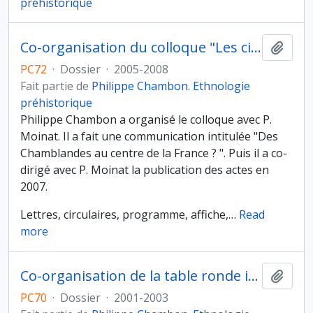
préhistorique
Co-organisation du colloque "Les cistes de Chamblandes et la place des coffres dans les pratiques funéraires du Néolithique moyen occidental", Lausanne (Suisse), (12-13 mai 2006).
Ajout
PC72
·
Dossier
·
2005-2008
Fait partie de
Philippe Chambon. Ethnologie
préhistorique
Philippe Chambon a organisé le colloque avec P.
Moinat. Il a fait une communication intitulée "Des
Chamblandes au centre de la France ? ". Puis il a co-
dirigé avec P. Moinat la publication des actes en
2007.
Lettres, circulaires, programme, affiche,
…
Read
more
Co-organisation de la table ronde internationale "Pratiques funéraires du Néolithique ancien et moyen", Saint-Germain-en-Laye (15-17 juin 2001)
Ajout
PC70
·
Dossier
·
2001-2003