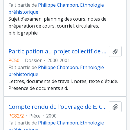
Fait partie de
Philippe Chambon. Ethnologie
préhistorique
Sujet d'examen, planning des cours, notes de
préparation de cours, courriel, circulaires,
bibliographie.
Participation au projet collectif de recherche (PCR) "Dynamique d'occupation humaine de la Bassée et du confluent Seine-Yonne dans le contexte local et régional, à partir de 7000 avant notre ère"
Ajout
PC50
·
Dossier
·
2000-2001
Fait partie de
Philippe Chambon. Ethnologie
préhistorique
Lettres, documents de travail, notes, texte d'étude.
Présence de documents s.d.
Compte rendu de l'ouvrage de E. Crubezy, C. Masset et L. Tranoy, Archéologie funéraire
Ajout
PC82/2
·
Pièce
·
2000
Fait partie de
Philippe Chambon. Ethnologie
préhistorique