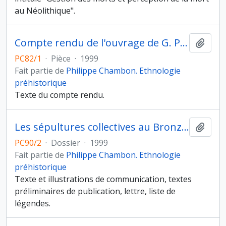
au Néolithique".
Compte rendu de l'ouvrage de G. PEREIRA G. Potrero de Guadalupe, Anthropologie funéraire d'une communauté pré-tarasque du nord du Michoacán, Mexique
Ajout
PC82/1
·
Pièce
·
1999
Fait partie de
Philippe Chambon. Ethnologie
préhistorique
Texte du compte rendu.
Les sépultures collectives au Bronze ancien : une pratique dominante ou marginale ?
Ajout
PC90/2
·
Dossier
·
1999
Fait partie de
Philippe Chambon. Ethnologie
préhistorique
Texte et illustrations de communication, textes
préliminaires de publication, lettre, liste de
légendes.