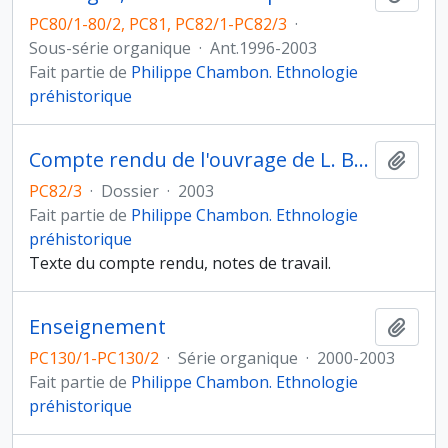
PC80/1-80/2, PC81, PC82/1-PC82/3
·
Sous-série organique
·
Ant.1996-2003
Fait partie de
Philippe Chambon. Ethnologie
préhistorique
Compte rendu de l'ouvrage de L. Baray Pratiques funéraires et sociétés de l'Age du Fer dans le Bassin parisien
Ajout
PC82/3
·
Dossier
·
2003
Fait partie de
Philippe Chambon. Ethnologie
préhistorique
Texte du compte rendu, notes de travail.
Enseignement
Ajout
PC130/1-PC130/2
·
Série organique
·
2000-2003
Fait partie de
Philippe Chambon. Ethnologie
préhistorique