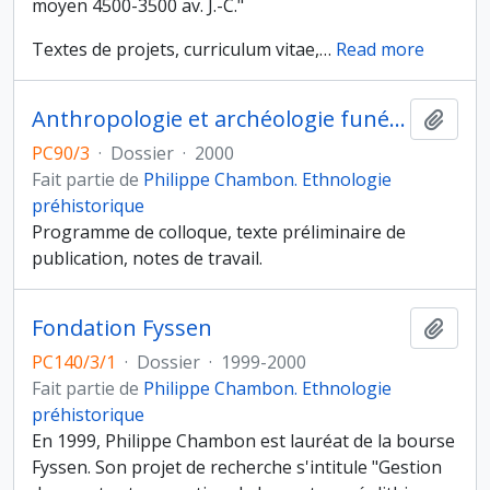
moyen 4500-3500 av. J.-C."
Textes de projets, curriculum vitae,
…
Read more
Anthropologie et archéologie funéraire : la mort néolithique en Ile-de-France
Ajout
PC90/3
·
Dossier
·
2000
Fait partie de
Philippe Chambon. Ethnologie
préhistorique
Programme de colloque, texte préliminaire de
publication, notes de travail.
Fondation Fyssen
Ajout
PC140/3/1
·
Dossier
·
1999-2000
Fait partie de
Philippe Chambon. Ethnologie
préhistorique
En 1999, Philippe Chambon est lauréat de la bourse
Fyssen. Son projet de recherche s'intitule "Gestion