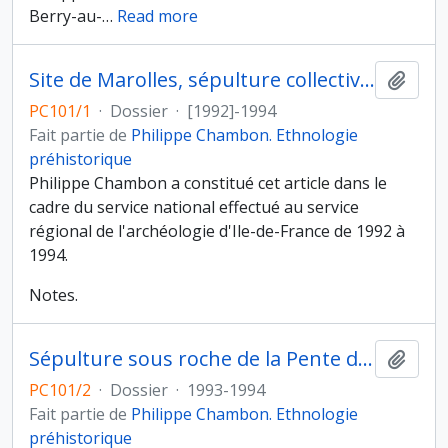
Berry-au-
…
Read more
Site de Marolles, sépulture collective des Varennes à Val-de-Reuil et Villemaure-sur-Vanne
Ajout
PC101/1
·
Dossier
·
[1992]-1994
Fait partie de
Philippe Chambon. Ethnologie
préhistorique
Philippe Chambon a constitué cet article dans le
cadre du service national effectué au service
régional de l'archéologie d'Ile-de-France de 1992 à
1994.
Notes.
Sépulture sous roche de la Pente de Courcelles à Nanteau-sur-Essonne (Seine-et-Marne)
Ajout
PC101/2
·
Dossier
·
1993-1994
Fait partie de
Philippe Chambon. Ethnologie
préhistorique