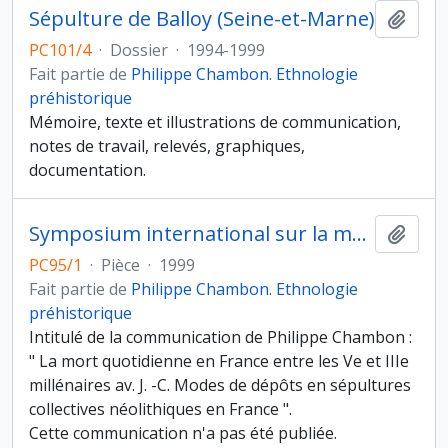
Sépulture de Balloy (Seine-et-Marne)
Ajout
PC101/4
·
Dossier
·
1994-1999
Fait partie de
Philippe Chambon. Ethnologie
préhistorique
Mémoire, texte et illustrations de communication,
notes de travail, relevés, graphiques,
documentation.
Symposium international sur la mort dans la Préhistoire, Leuven (Belgique) 1999
Ajout
PC95/1
·
Pièce
·
1999
Fait partie de
Philippe Chambon. Ethnologie
préhistorique
Intitulé de la communication de Philippe Chambon :
" La mort quotidienne en France entre les Ve et IIIe
millénaires av. J. -C. Modes de dépôts en sépultures
collectives néolithiques en France ".
Cette communication n'a pas été publiée.