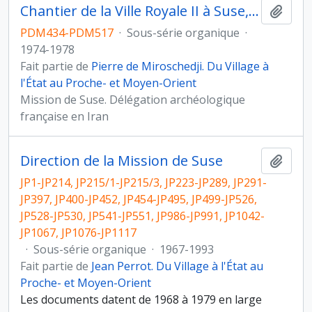
Chantier de la Ville Royale II à Suse, Iran
Ajout
PDM434-PDM517
·
Sous-série organique
·
1974-1978
Fait partie de
Pierre de Miroschedji. Du Village à
l'État au Proche- et Moyen-Orient
Mission de Suse. Délégation archéologique
française en Iran
Direction de la Mission de Suse
Ajout
JP1-JP214, JP215/1-JP215/3, JP223-JP289, JP291-
JP397, JP400-JP452, JP454-JP495, JP499-JP526,
JP528-JP530, JP541-JP551, JP986-JP991, JP1042-
JP1067, JP1076-JP1117
·
Sous-série organique
·
1967-1993
Fait partie de
Jean Perrot. Du Village à l'État au
Proche- et Moyen-Orient
Les documents datent de 1968 à 1979 en large