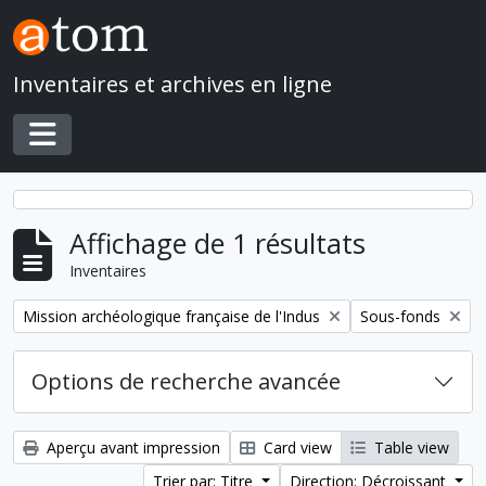
Skip to main content
Inventaires et archives en ligne
Toggle navigation
Affichage de 1 résultats
Inventaires
Remove filter:
Remove filter:
Mission archéologique française de l'Indus
Sous-fonds
Options de recherche avancée
Aperçu avant impression
Card view
Table view
Trier par: Titre
Direction: Décroissant