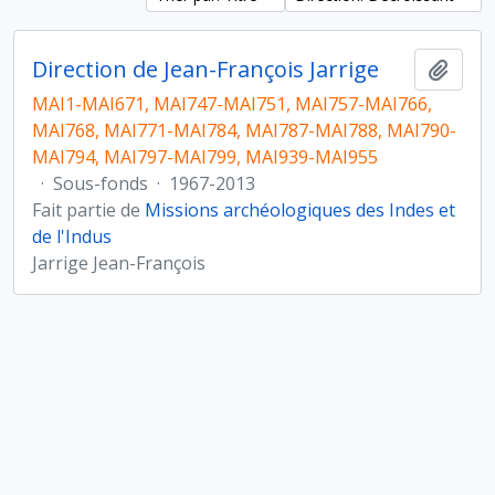
Direction de Jean-François Jarrige
Ajout
MAI1-MAI671, MAI747-MAI751, MAI757-MAI766,
MAI768, MAI771-MAI784, MAI787-MAI788, MAI790-
MAI794, MAI797-MAI799, MAI939-MAI955
·
Sous-fonds
·
1967-2013
Fait partie de
Missions archéologiques des Indes et
de l'Indus
Jarrige Jean-François