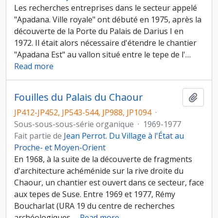
Les recherches entreprises dans le secteur appelé
"Apadana. Ville royale" ont débuté en 1975, après la
découverte de la Porte du Palais de Darius I en
1972. Il était alors nécessaire d'étendre le chantier
"Apadana Est" au vallon situé entre le tepe de l'
…
Read more
Fouilles du Palais du Chaour
Ajout
JP412-JP452, JP543-544, JP988, JP1094
·
Sous-sous-sous-série organique
·
1969-1977
Fait partie de
Jean Perrot. Du Village à l'État au
Proche- et Moyen-Orient
En 1968, à la suite de la découverte de fragments
d'architecture achéménide sur la rive droite du
Chaour, un chantier est ouvert dans ce secteur, face
aux tepes de Suse. Entre 1969 et 1977, Rémy
Boucharlat (URA 19 du centre de recherches
archéologiques,
…
Read more