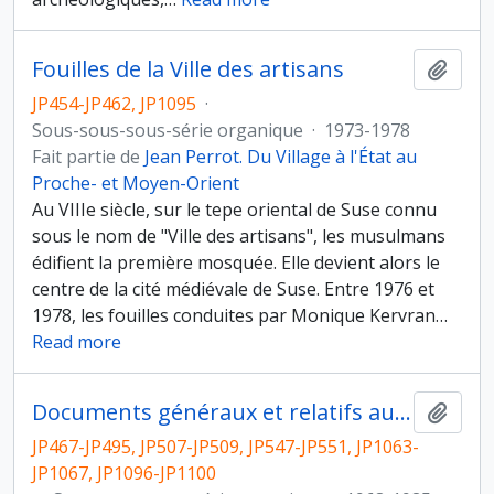
Fouilles de la Ville des artisans
Ajout
JP454-JP462, JP1095
·
Sous-sous-sous-série organique
·
1973-1978
Fait partie de
Jean Perrot. Du Village à l'État au
Proche- et Moyen-Orient
Au VIIIe siècle, sur le tepe oriental de Suse connu
sous le nom de "Ville des artisans", les musulmans
édifient la première mosquée. Elle devient alors le
centre de la cité médiévale de Suse. Entre 1976 et
1978, les fouilles conduites par Monique Kervran
…
Read more
Documents généraux et relatifs aux différents chantiers
Ajout
JP467-JP495, JP507-JP509, JP547-JP551, JP1063-
JP1067, JP1096-JP1100