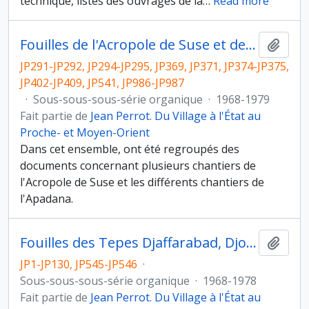
technique, listes des ouvrages de la
…
Read more
Fouilles de l'Acropole de Suse et de l'Apadana
Ajout
JP291-JP292, JP294-JP295, JP369, JP371, JP374-JP375,
JP402-JP409, JP541, JP986-JP987
·
Sous-sous-sous-série organique
·
1968-1979
Fait partie de
Jean Perrot. Du Village à l'État au
Proche- et Moyen-Orient
Dans cet ensemble, ont été regroupés des
documents concernant plusieurs chantiers de
l'Acropole de Suse et les différents chantiers de
l'Apadana.
Fouilles des Tepes Djaffarabad, Djowi et Bendebal
Ajout
JP1-JP130, JP545-JP546
·
Sous-sous-sous-série organique
·
1968-1978
Fait partie de
Jean Perrot. Du Village à l'État au