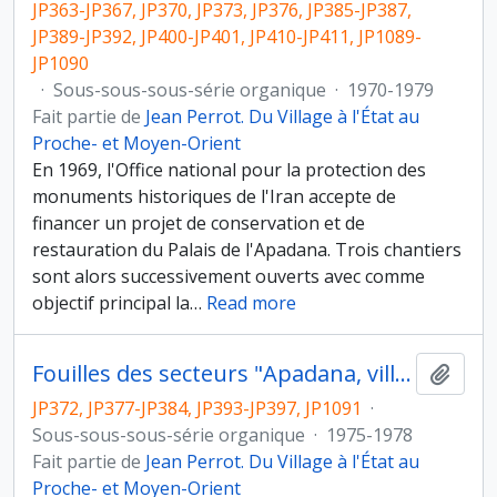
JP363-JP367, JP370, JP373, JP376, JP385-JP387,
JP389-JP392, JP400-JP401, JP410-JP411, JP1089-
JP1090
·
Sous-sous-sous-série organique
·
1970-1979
Fait partie de
Jean Perrot. Du Village à l'État au
Proche- et Moyen-Orient
En 1969, l'Office national pour la protection des
monuments historiques de l'Iran accepte de
financer un projet de conservation et de
restauration du Palais de l'Apadana. Trois chantiers
sont alors successivement ouverts avec comme
objectif principal la
…
Read more
Fouilles des secteurs "Apadana, ville royale" et "Ville royale, Apadana" de Suse
Ajout
JP372, JP377-JP384, JP393-JP397, JP1091
·
Sous-sous-sous-série organique
·
1975-1978
Fait partie de
Jean Perrot. Du Village à l'État au
Proche- et Moyen-Orient