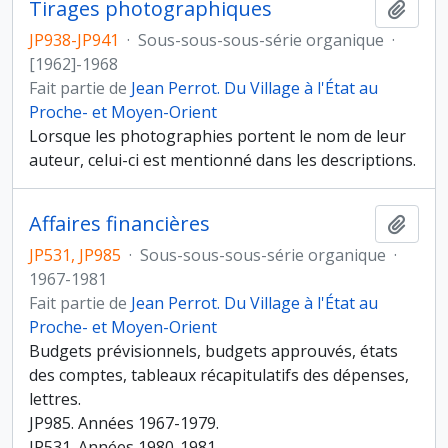
Tirages photographiques
Ajout
JP938-JP941
·
Sous-sous-sous-série organique
·
[1962]-1968
Fait partie de
Jean Perrot. Du Village à l'État au
Proche- et Moyen-Orient
Lorsque les photographies portent le nom de leur
auteur, celui-ci est mentionné dans les descriptions.
Affaires financières
Ajout
JP531, JP985
·
Sous-sous-sous-série organique
·
1967-1981
Fait partie de
Jean Perrot. Du Village à l'État au
Proche- et Moyen-Orient
Budgets prévisionnels, budgets approuvés, états
des comptes, tableaux récapitulatifs des dépenses,
lettres.
JP985. Années 1967-1979.
JP531. Années 1980-1981.