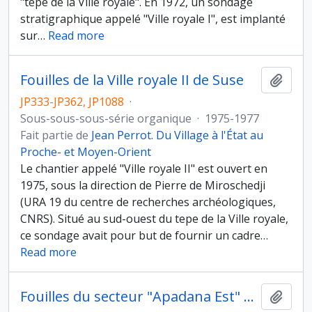
"tepe de la Ville royale". En 1972, un sondage
stratigraphique appelé "Ville royale I", est implanté
sur
…
Read more
Fouilles de la Ville royale II de Suse
Ajout
JP333-JP362, JP1088
·
Sous-sous-sous-série organique
·
1975-1977
Fait partie de
Jean Perrot. Du Village à l'État au
Proche- et Moyen-Orient
Le chantier appelé "Ville royale II" est ouvert en
1975, sous la direction de Pierre de Miroschedji
(URA 19 du centre de recherches archéologiques,
CNRS). Situé au sud-ouest du tepe de la Ville royale,
ce sondage avait pour but de fournir un cadre
…
Read more
Fouilles du secteur "Apadana Est" de Suse
Ajout