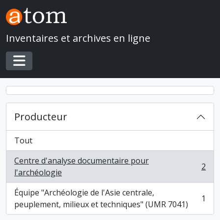
Skip to main content
Inventaires et archives en ligne
Toggle navigation
Producteur
Tout
Centre d'analyse documentaire pour
2
, 2 résultats
l'archéologie
Équipe "Archéologie de l'Asie centrale,
1
, 1 résultats
peuplement, milieux et techniques" (UMR 7041)