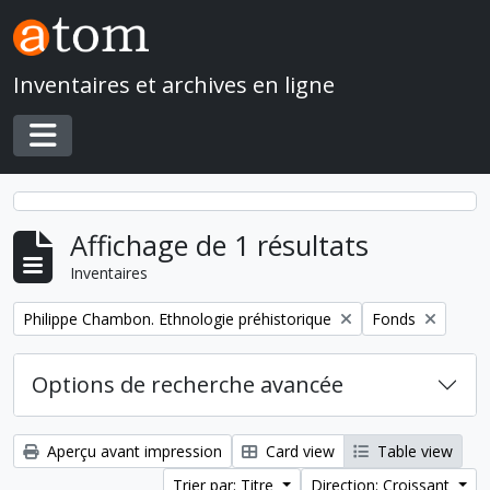
Skip to main content
Inventaires et archives en ligne
Toggle navigation
Affichage de 1 résultats
Inventaires
Remove filter:
Remove filter:
Philippe Chambon. Ethnologie préhistorique
Fonds
Options de recherche avancée
Aperçu avant impression
Card view
Table view
Trier par: Titre
Direction: Croissant