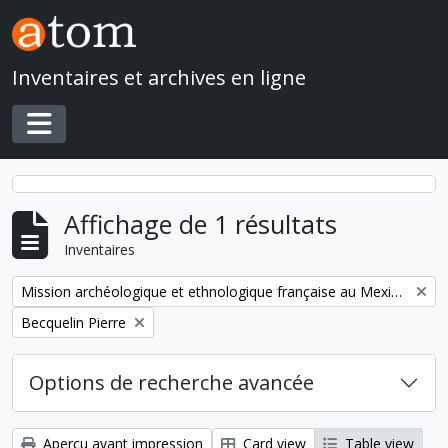
Skip to main content
Inventaires et archives en ligne
Toggle navigation
Affichage de 1 résultats
Inventaires
Remove filter:
Mission archéologique et ethnologique française au Mexique
Remove filter:
Becquelin Pierre
Options de recherche avancée
Aperçu avant impression
Card view
Table view