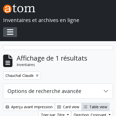
Skip to main content
Inventaires et archives en ligne
Toggle navigation
Affichage de 1 résultats
Inventaires
Remove filter:
Chauchat Claude
Options de recherche avancée
Aperçu avant impression
Card view
Table view
Trier par: Titre
Direction: Croissant