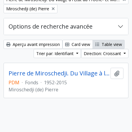
Remove filter:
Miroschedji (de) Pierre
Options de recherche avancée
Aperçu avant impression
Card view
Table view
Trier par: Identifiant
Direction: Croissant
Pierre de Miroschedji. Du Village à l'État au Proche- et Moyen-Orient
Ajout
PDM
·
Fonds
·
1952-2015
Miroschedji (de) Pierre