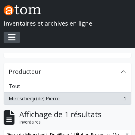
Skip to main content
Inventaires et archives en ligne
Toggle navigation
Producteur
Tout
Miroschedji (de) Pierre
1
, 1 résultats
Affichage de 1 résultats
Inventaires
Remove filter:
Pierre de Miroschedji. Du Village à l'État au Proche- et Moyen-Orient