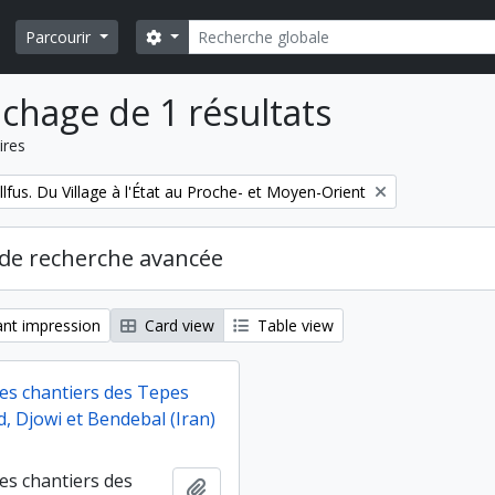
Rechercher
Search options
Parcourir
ichage de 1 résultats
ires
fus. Du Village à l'État au Proche- et Moyen-Orient
de recherche avancée
nt impression
Card view
Table view
des chantiers des Tepes
, Djowi et Bendebal (Iran)
es chantiers des
Ajouter au presse-papier