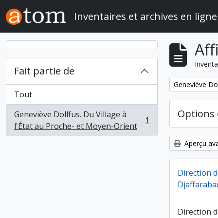
Skip to main content
Inventaires et archives en ligne
Aff
Inventa
Fait partie de
Remove filter:
Geneviève Doll
Tout
Options 
Geneviève Dollfus. Du Village à
1
, 1 résultats
l'État au Proche- et Moyen-Orient
Aperçu ava
Direction 
Djaffarabad
Direction d