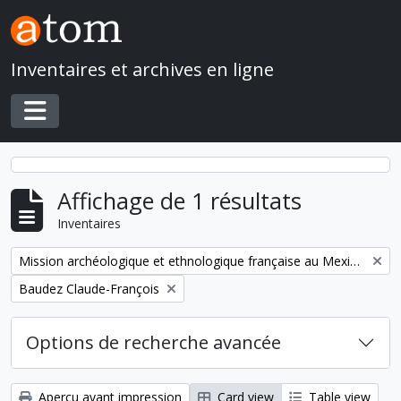
Skip to main content
Inventaires et archives en ligne
Toggle navigation
Affichage de 1 résultats
Inventaires
Remove filter:
Mission archéologique et ethnologique française au Mexique
Remove filter:
Baudez Claude-François
Options de recherche avancée
Aperçu avant impression
Card view
Table view