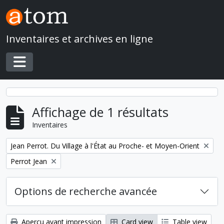
Skip to main content
Inventaires et archives en ligne
Toggle navigation
Affichage de 1 résultats
Inventaires
Remove filter:
Jean Perrot. Du Village à l'État au Proche- et Moyen-Orient
Remove filter:
Perrot Jean
Options de recherche avancée
Aperçu avant impression
Card view
Table view