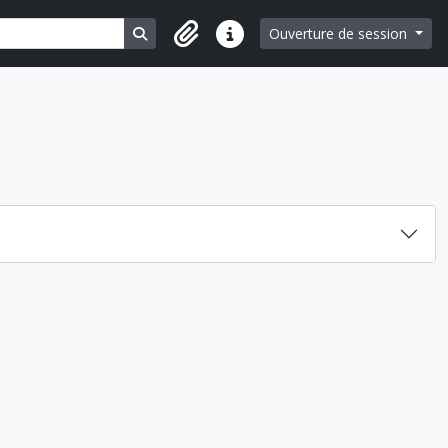
Search in browse page
Ouverture de session
Liens rapides