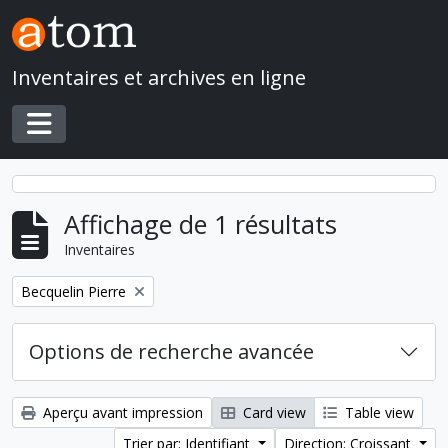
Skip to main content
Inventaires et archives en ligne
Toggle navigation
Affichage de 1 résultats
Inventaires
Remove filter:
Becquelin Pierre
Options de recherche avancée
Aperçu avant impression
Card view
Table view
Trier par: Identifiant
Direction: Croissant