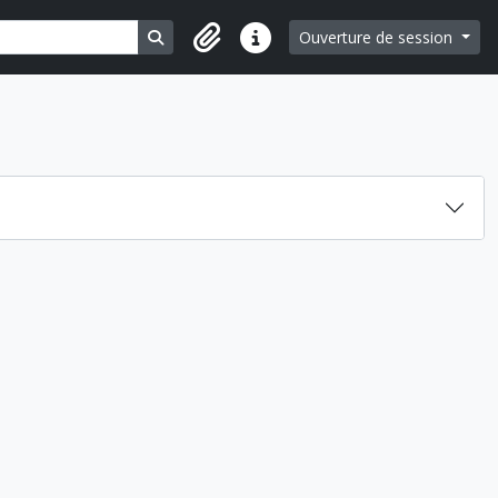
Search in browse page
Ouverture de session
Liens rapides