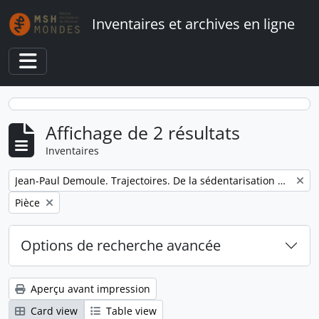
Skip to main content
Inventaires et archives en ligne
Toggle navigation
Affichage de 2 résultats
Inventaires
Remove filter:
Jean-Paul Demoule. Trajectoires. De la sédentarisation à l'État
Remove filter:
Pièce
Options de recherche avancée
Aperçu avant impression
Card view
Table view