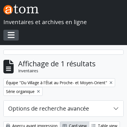
Skip to main content
Inventaires et archives en ligne
Toggle navigation
Affichage de 1 résultats
Inventaires
Remove filter:
Équipe "Du Village à l'État au Proche- et Moyen-Orient"
Remove filter:
Série organique
Options de recherche avancée
Aperçu avant impression
Card view
Table view