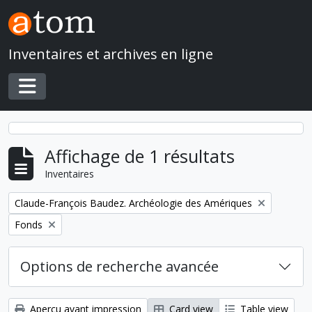
Skip to main content
Inventaires et archives en ligne
Toggle navigation
Affichage de 1 résultats
Inventaires
Remove filter:
Claude-François Baudez. Archéologie des Amériques
Remove filter:
Fonds
Options de recherche avancée
Aperçu avant impression
Card view
Table view