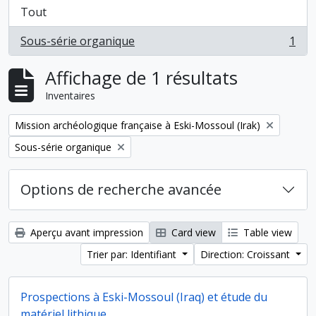
Tout
Sous-série organique
1
, 1 résultats
Affichage de 1 résultats
Inventaires
Remove filter:
Mission archéologique française à Eski-Mossoul (Irak)
Remove filter:
Sous-série organique
Options de recherche avancée
Aperçu avant impression
Card view
Table view
Trier par: Identifiant
Direction: Croissant
Prospections à Eski-Mossoul (Iraq) et étude du
matériel lithique