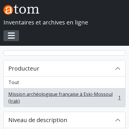
Skip to main content
Inventaires et archives en ligne
Toggle navigation
Producteur
Tout
Mission archéologique française à Eski-Mossoul
1
, 1 résultats
(Irak)
Niveau de description