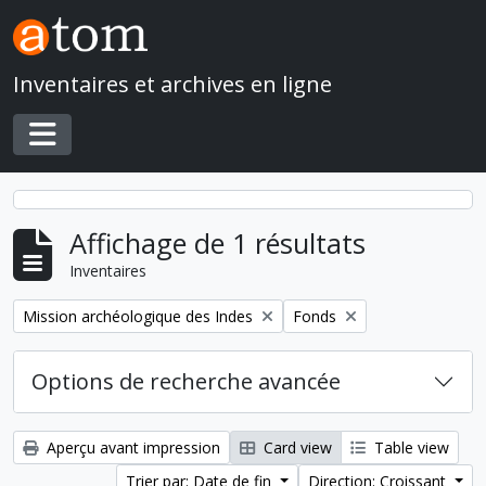
Skip to main content
Inventaires et archives en ligne
Toggle navigation
Affichage de 1 résultats
Inventaires
Remove filter:
Remove filter:
Mission archéologique des Indes
Fonds
Options de recherche avancée
Aperçu avant impression
Card view
Table view
Trier par: Date de fin
Direction: Croissant