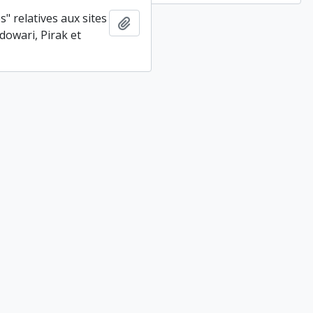
s" relatives aux sites
Ajouter au presse-papier
dowari, Pirak et