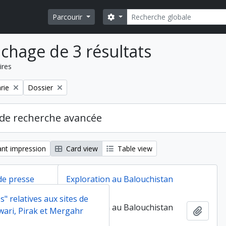
Rechercher
Search options
Parcourir
ichage de 3 résultats
ires
Remove filter:
rie
Dossier
de recherche avancée
nt impression
Card view
Table view
de presse
Exploration au Balouchistan
s" relatives aux sites de
de presse
Exploration au Balouchistan
Ajouter au presse-papier
Ajoute
wari, Pirak et Mergahr