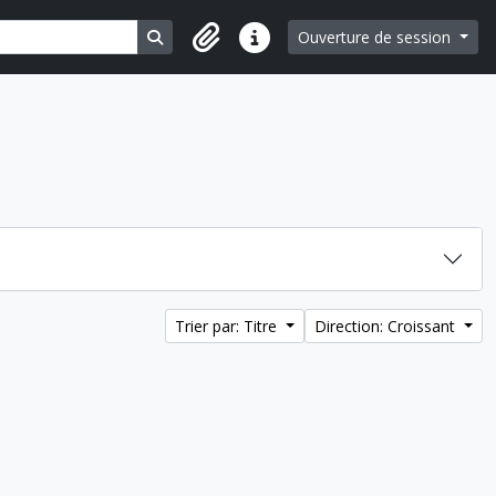
Search in browse page
Ouverture de session
Liens rapides
Trier par: Titre
Direction: Croissant
r au presse-papier