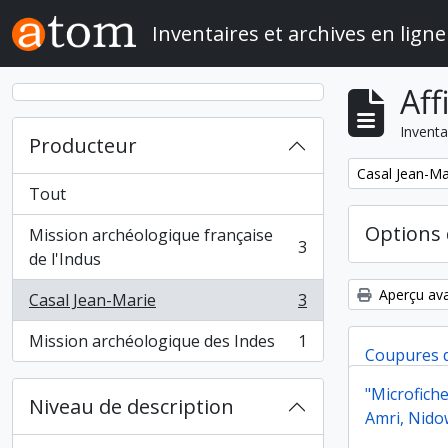
Skip to main content
Inventaires et archives en ligne
Aff
Inventa
Producteur
Remove filter:
Casal Jean-Ma
Tout
Options 
Mission archéologique française
3
, 3 résultats
de l'Indus
Aperçu ava
Casal Jean-Marie
3
, 3 résultats
Mission archéologique des Indes
1
, 1 résultats
Coupures 
"Microfiche
Niveau de description
Coupures 
Amri, Nido