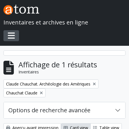
Skip to main content
Inventaires et archives en ligne
Toggle navigation
Affichage de 1 résultats
Inventaires
Remove filter:
Claude Chauchat. Archéologie des Amériques
Remove filter:
Chauchat Claude
Options de recherche avancée
Aperçu avant impression
Card view
Table view