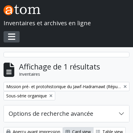
Skip to main content
Inventaires et archives en ligne
Toggle navigation
Affichage de 1 résultats
Inventaires
Remove filter:
Mission pré- et protohistorique du Jawf-Hadramawt (République du Yémen)
Remove filter:
Sous-série organique
Options de recherche avancée
Aperçu avant impression
Card view
Table view