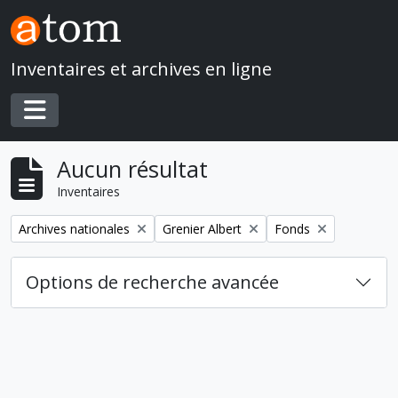
Skip to main content
Inventaires et archives en ligne
Toggle navigation
Aucun résultat
Inventaires
Remove filter:
Remove filter:
Remove filter:
Archives nationales
Grenier Albert
Fonds
Options de recherche avancée