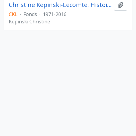
Christine Kepinski-Lecomte. Histoire et archéologie de l'Orient cunéiforme
Ajout
CKL
·
Fonds
·
1971-2016
Kepinski Christine