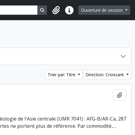
Search in browse page
Ouverture de session
Liens rapides
Trier par: Titre
Direction: Croissant
Ajout
éologie de l'Asie centrale (UMR 7041) : AFG-B/AR-Ca, 287
 cartes ne portent plus de référence. Par commodité,
…