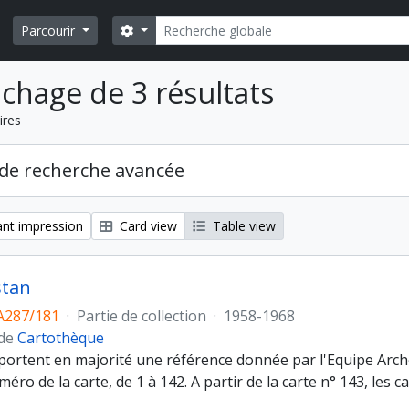
Rechercher
Search options
Parcourir
ichage de 3 résultats
ires
de recherche avancée
nt impression
Card view
Table view
stan
A287/181
·
Partie de collection
·
1958-1968
 de
Cartothèque
 portent en majorité une référence donnée par l'Equipe Arch
méro de la carte, de 1 à 142. A partir de la carte n° 143, les