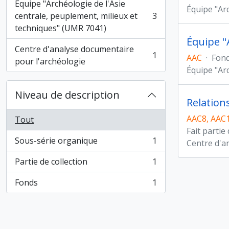
Équipe "Archéologie de l'Asie
Équipe "Ar
centrale, peuplement, milieux et
3
, 3 résultats
techniques" (UMR 7041)
Équipe "
Centre d'analyse documentaire
1
AAC
·
Fon
, 1 résultats
pour l'archéologie
Équipe "Ar
Niveau de description
Relations
AAC8, AAC
Tout
Fait partie
Sous-série organique
1
Centre d'a
, 1 résultats
Partie de collection
1
, 1 résultats
Fonds
1
, 1 résultats