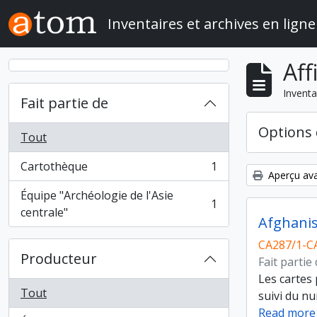
Skip to main content
Inventaires et archives en ligne
Aff
Inventa
Fait partie de
Options 
Tout
Cartothèque
1
, 1 résultats
Aperçu ava
Équipe "Archéologie de l'Asie
1
, 1 résultats
centrale"
Afghani
CA287/1-C
Producteur
Fait partie
Les cartes
Tout
suivi du nu
Read more