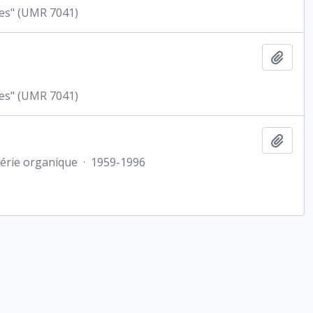
ues" (UMR 7041)
Ajout
ues" (UMR 7041)
Ajout
érie organique
·
1959-1996