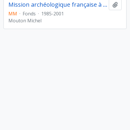
Mission archéologique française à Sharjah (Émirats arabes unis)
Ajout
MM
·
Fonds
·
1985-2001
Mouton Michel