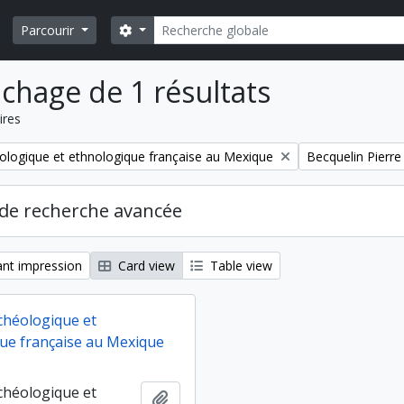
Rechercher
Search options
Parcourir
ichage de 1 résultats
ires
Remove filter:
ologique et ethnologique française au Mexique
Becquelin Pierre
de recherche avancée
nt impression
Card view
Table view
chéologique et
ue française au Mexique
chéologique et
Ajouter au presse-papier