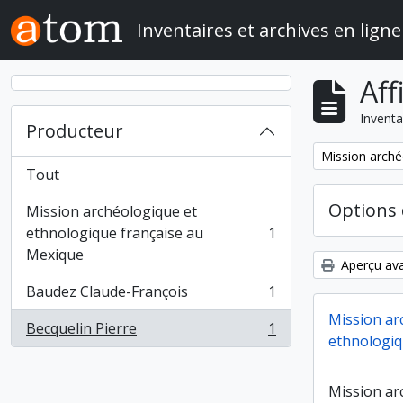
Skip to main content
Inventaires et archives en ligne
Aff
Inventa
Producteur
Remove filter:
Mission arché
Tout
Options 
Mission archéologique et
ethnologique française au
1
, 1 résultats
Mexique
Aperçu ava
Baudez Claude-François
1
, 1 résultats
Mission ar
Becquelin Pierre
1
, 1 résultats
ethnologiq
Mission ar