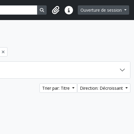
Search in browse page
Ouverture de session
Liens rapides
Trier par: Titre
Direction: Décroissant