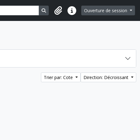
Search in browse page
Ouverture de session
Liens rapides
Trier par: Cote
Direction: Décroissant