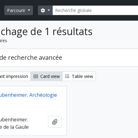
Rechercher
Search options
Parcourir
ichage de 1 résultats
ires
de recherche avancée
nt impression
Card view
Table view
ubenheimer. Archéologie
ubenheimer.
Ajouter au presse-papier
e de la Gaule